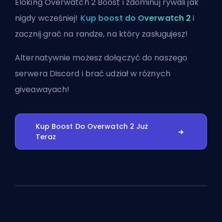
Eloking Overwatch 2 Boost i zdominuj rywali jak
nigdy wcześniej!
Kup boost do Overwatch 2
i
zacznij grać na randze, na który zasługujesz!
Alternatywnie możesz
dołączyć do naszego
serwera Discord
i brać udział w różnych
giveawayach!
Kup Boost Do Overwatch 2 Już
Teraz