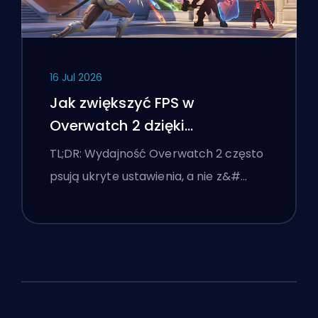
16 Jul 2026
Jak zwiększyć FPS w
Overwatch 2 dzięki
najlepszym ustawieniom
TL;DR: Wydajność Overwatch 2 często
psują ukryte ustawienia, a nie z&#…