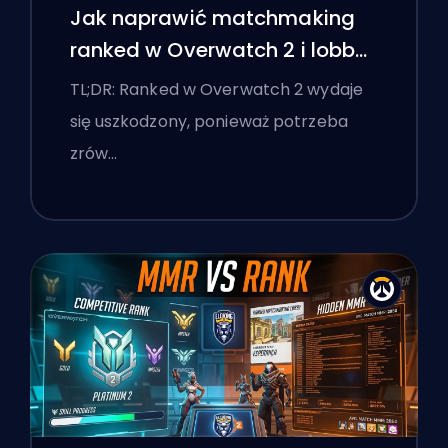
Jak naprawić matchmaking
ranked w Overwatch 2 i lobby
'stomp'
TL;DR: Ranked w Overwatch 2 wydaje
się uszkodzony, ponieważ potrzeba
zrów…