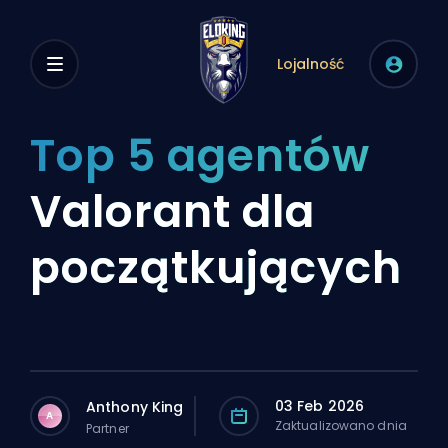
Lojalność
Top 5 agentów
Valorant dla
początkujących
03 Feb 2026
Anthony King
A
Zaktualizowano dnia
Partner