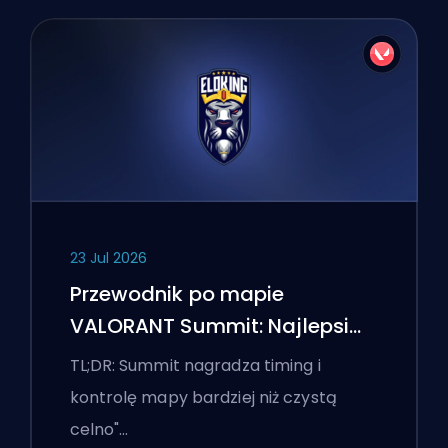
23 Jul 2026
Przewodnik po mapie
VALORANT Summit: Najlepsi
agenci, wezwania i smoki
TL;DR: Summit nagradza timing i
kontrolę mapy bardziej niż czystą
celno"…