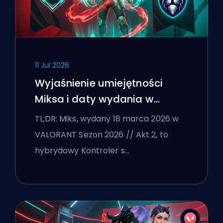
11 Jul 2026
Wyjaśnienie umiejętności
Miksa i daty wydania w
VALORANT
TL;DR: Miks, wydany 18 marca 2026 w
VALORANT Sezon 2026 // Akt 2, to
hybrydowy Kontroler s…