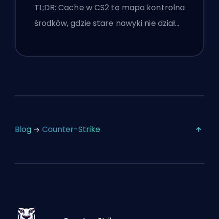
Wskazówki Premier
TL;DR: Cache w CS2 to mapa kontrolna
środków, gdzie stare nawyki nie dział…
Blog
Counter-Strike