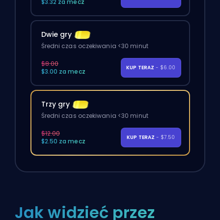
$3.32 za mecz
Dwie gry
Średni czas oczekiwania <30 minut
$8.00
KUP TERAZ
- $6.00
$3.00 za mecz
Trzy gry
Średni czas oczekiwania <30 minut
$12.00
KUP TERAZ
- $7.50
$2.50 za mecz
Jak widzieć przez