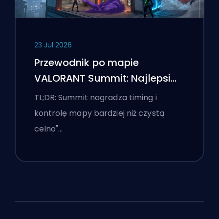
23 Jul 2026
Przewodnik po mapie
VALORANT Summit: Najlepsi
agenci, wezwania i smoki
TL;DR: Summit nagradza timing i
kontrolę mapy bardziej niż czystą
celno"…