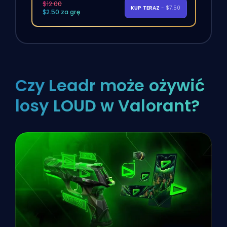
$12.00
KUP TERAZ
- $7.50
$2.50 za grę
Czy Leadr może ożywić
losy LOUD w Valorant?