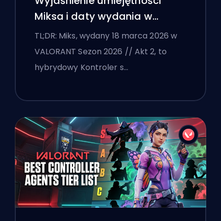
Wyjaśnienie umiejętności
Miksa i daty wydania w
VALORANT
TL;DR: Miks, wydany 18 marca 2026 w
VALORANT Sezon 2026 // Akt 2, to
hybrydowy Kontroler s…