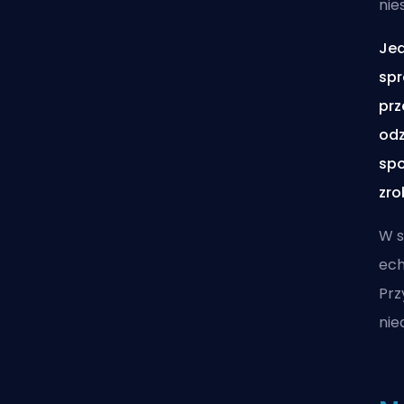
nie
Jed
spr
prz
odz
spo
zro
W s
ech
Prz
nie