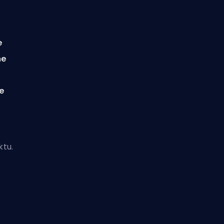
e
ne
e
tu.