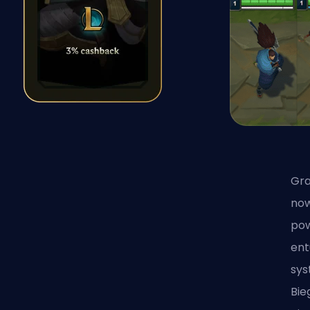
Gra
now
pow
ent
sys
Bie