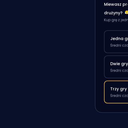
Miewasz pr
drużyny?
Kup grę z je
Jedna g
Średni cz
Dwie gr
Średni cz
Trzy gry
Średni cz