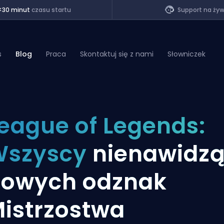
<30 minut
czasu startu
Support na ży
s
Blog
Praca
Skontaktuj się z nami
Słowniczek
of Legends
eague of Legends:
t
Wszyscy
nienawidz
owych odznak
istrzostwa