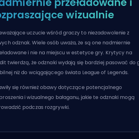
admiernie przeładowane i
ozpraszające wizualnie
eważające uczucie wśród graczy to niezadowolenie z
ych odznak. Wiele osób uważa, że są one nadmiernie
eładowane i nie na miejscu w estetyce gry. Krytycy na
dit
twierdzą, że odznaki wydają się bardziej pasować do 
ilnej niż do wciągającego świata League of Legends.
awiły się również obawy dotyczące potencjalnego
proszenia i wizualnego bałaganu, jakie te odznaki mogą
owadzić podczas rozgrywki.