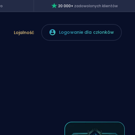
wo
20 000+
zadowolonych klientów
Logowanie dla członków
Lojalność
ą