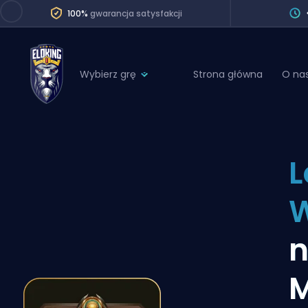
100%
gwarancja satysfakcji
Wybierz grę
Strona główna
O na
League of Legends
League 
Marvel Rivals
SERVICES
Valorant
L
Division Boos
Dota 2
Placements
Counter-Strike
Wins
Overwatch 2
n
Coaching
Rocket League
M
Path of Exile 2
Teammate