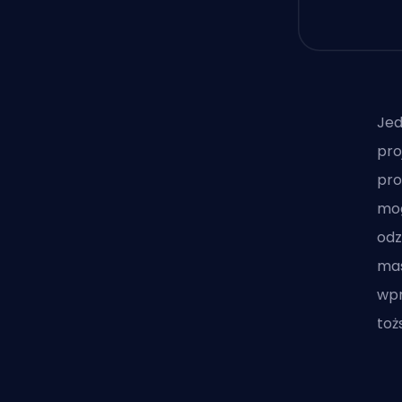
Jed
pro
pro
mog
odz
mas
wpr
toż