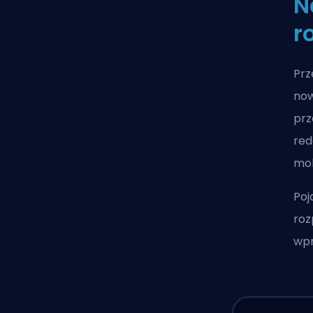
N
r
Prz
now
prz
red
mob
Poj
roz
wpr