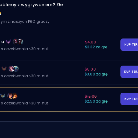
oblemy z wygrywaniem? Złe
dnym z naszych PRO graczy.
ra
$4.00
KUP TE
$3.32 za grę
as oczekiwania <30 minut
y
$8.00
KUP TE
$3.00 za grę
as oczekiwania <30 minut
$12.00
KUP TE
$2.50 za grę
as oczekiwania <30 minut