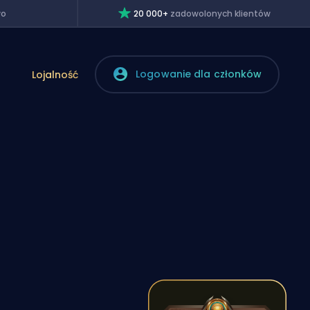
wo
20 000+
zadowolonych klientów
Logowanie dla członków
Lojalność