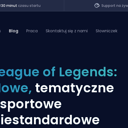
<30 minut
czasu startu
Support na ży
s
Blog
Praca
Skontaktuj się z nami
Słowniczek
of Legends
eague of Legends:
t
Nowe,
tematyczne
sportowe
iestandardowe