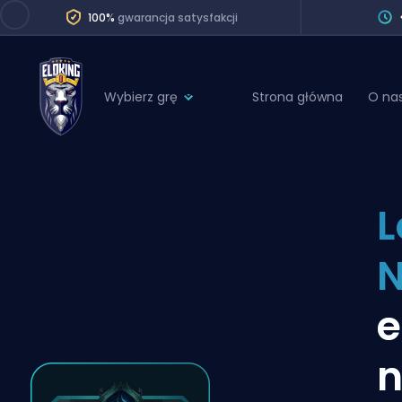
100%
gwarancja satysfakcji
Wybierz grę
Strona główna
O na
League of Legends
League 
Marvel Rivals
SERVICES
Valorant
L
Division Boos
Dota 2
Placements
Counter-Strike
Wins
Overwatch 2
e
Coaching
Rocket League
n
Path of Exile 2
Teammate