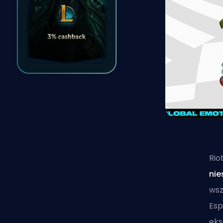
Rio
ni
wsz
Esp
eks