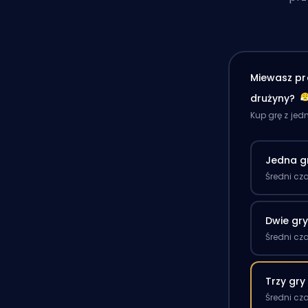
Miewasz pr
drużyny?
Kup grę z je
Jedna g
Średni cz
Dwie gr
Średni cz
Trzy gry
Średni cz