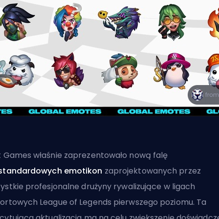
t Games właśnie zaprezentowało nową falę
estandardowych emotikon
zaprojektowanych przez
ystkie profesjonalne drużyny rywalizujące w ligach
ortowych League of Legends pierwszego poziomu. Ta
cytująca aktualizacja ma na celu zwiększenie doświadcz