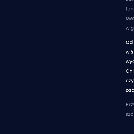
fan
swo
w g
Od 
w ś
wyd
Chi
czy
zaa
Prz
szc