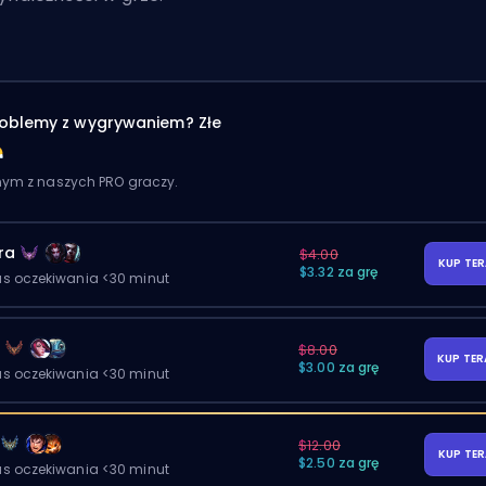
oblemy z wygrywaniem? Złe
dnym z naszych PRO graczy.
ra
$4.00
KUP TE
$3.32 za grę
as oczekiwania <30 minut
y
$8.00
KUP TE
$3.00 za grę
as oczekiwania <30 minut
$12.00
KUP TE
$2.50 za grę
as oczekiwania <30 minut