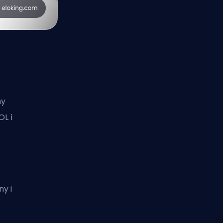
ny
OL i
y i