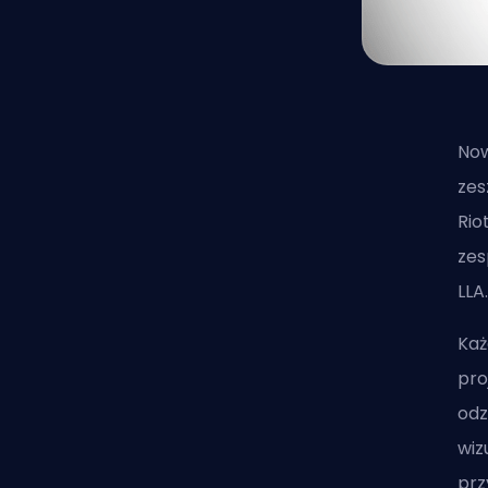
Now
zes
Rio
zes
LLA
Każ
pro
odz
wiz
prz