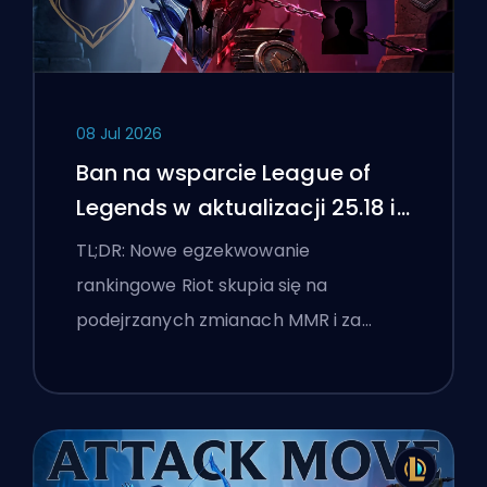
08 Jul 2026
Ban na wsparcie League of
Legends w aktualizacji 25.18 i
flagi boostingu
TL;DR: Nowe egzekwowanie
rankingowe Riot skupia się na
podejrzanych zmianach MMR i za…