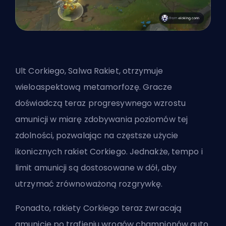
Ult Corkiego, Salwa Rakiet, otrzymuje
wieloaspektową metamorfozę. Gracze
doświadczą teraz progresywnego wzrostu
amunicji w miarę zdobywania poziomów tej
zdolności, pozwalając na częstsze użycie
ikonicznych rakiet Corkiego. Jednakże, tempo i
limit amunicji są dostosowane w dół, aby
utrzymać zrównoważoną rozgrywkę.
Ponadto, rakiety Corkiego teraz zwracają
amunicję po trafieniu wrogów championów auto