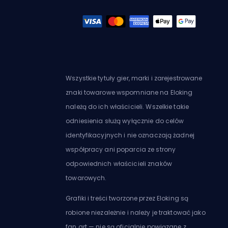
Wszystkie tytuły gier, marki i zarejestrowane
znaki towarowe wspomniane na Eloking
należą do ich właścicieli. Wszelkie takie
odniesienia służą wyłącznie do celów
identyfikacyjnych i nie oznaczają żadnej
współpracy ani poparcia ze strony
odpowiednich właścicieli znaków
towarowych.
Grafiki i treści tworzone przez Eloking są
robione niezależnie i należy je traktować jako
fan art — nie są oficjalnie powiązane z