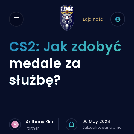
Lojalność
CS2: Jak zdobyć
medale za
służbę?
06 May 2024
Anthony King
A
Zaktualizowano dnia
Partner