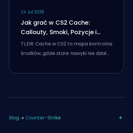
24 Jul 2026
Jak grać w CS2 Cache:
Callouty, Smoki, Pozycje i
Wskazówki Premier
TL;DR: Cache w CS2 to mapa kontrolna
środków, gdzie stare nawyki nie dział…
Blog
Counter-Strike