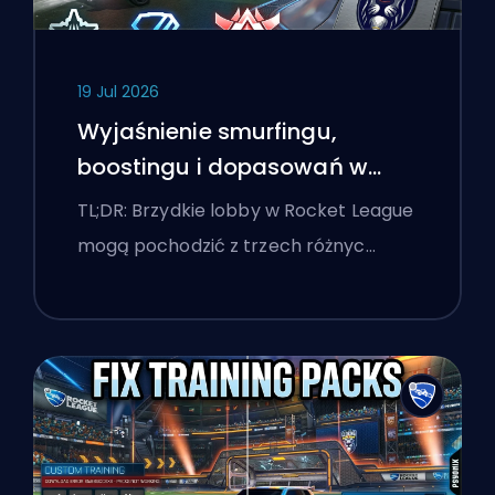
19 Jul 2026
Wyjaśnienie smurfingu,
boostingu i dopasowań w
Rocket League
TL;DR: Brzydkie lobby w Rocket League
mogą pochodzić z trzech różnyc…