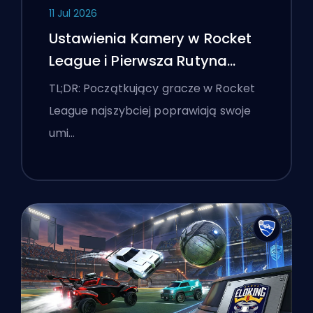
11 Jul 2026
Ustawienia Kamery w Rocket
League i Pierwsza Rutyna
Treningowa
TL;DR: Początkujący gracze w Rocket
League najszybciej poprawiają swoje
umi…