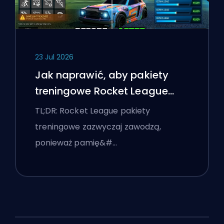
23 Jul 2026
Jak naprawić, aby pakiety
treningowe Rocket League
działały
TL;DR: Rocket League pakiety
treningowe zazwyczaj zawodzą,
ponieważ pamię&#…