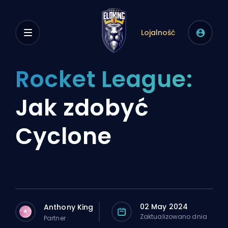
Lojalność
Rocket League:
Jak zdobyć
Cyclone
02 May 2024
Anthony King
A
Zaktualizowano dnia
Partner