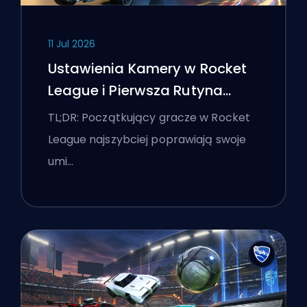
11 Jul 2026
Ustawienia Kamery w Rocket
League i Pierwsza Rutyna
Treningowa
TL;DR: Początkujący gracze w Rocket
League najszybciej poprawiają swoje
umi…