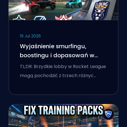
19 Jul 2026
Wyjaśnienie smurfingu,
boostingu i dopasowań w
Rocket League
TL;DR: Brzydkie lobby w Rocket League
mogą pochodzić z trzech różnyc…