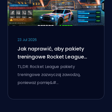
23 Jul 2026
Jak naprawić, aby pakiety
treningowe Rocket League
działały
TL;DR: Rocket League pakiety
treningowe zazwyczaj zawodzą,
ponieważ pamię&#…