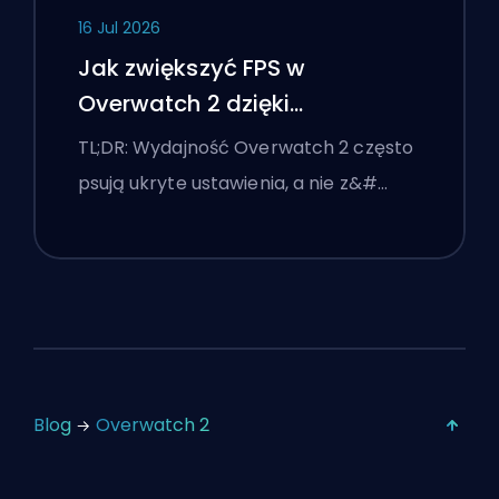
16 Jul 2026
Jak zwiększyć FPS w
Overwatch 2 dzięki
najlepszym ustawieniom
TL;DR: Wydajność Overwatch 2 często
psują ukryte ustawienia, a nie z&#…
Blog
Overwatch 2