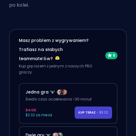
po kolei.
Masz problem z wygrywaniem?
Trafiasz na słabych
teammate’ów?
Kup grę razem z jednym z naszych PRO
graczy.
Jedna gra
Średni czas oczekiwania <30 minut
$4.00
KUP TERAZ
- $3.32
$3.32 za mecz
Dwie gry