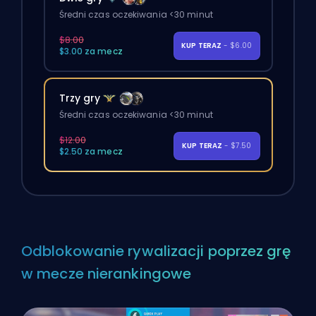
Średni czas oczekiwania <30 minut
$8.00
KUP TERAZ
- $6.00
$3.00 za mecz
Trzy gry
Średni czas oczekiwania <30 minut
$12.00
KUP TERAZ
- $7.50
$2.50 za mecz
Odblokowanie rywalizacji poprzez grę
w mecze nierankingowe