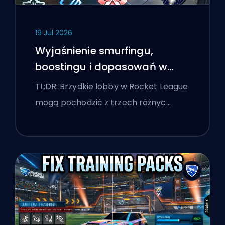
19 Jul 2026
Wyjaśnienie smurfingu,
boostingu i dopasowań w
Rocket League
TL;DR: Brzydkie lobby w Rocket League
mogą pochodzić z trzech różnyc…