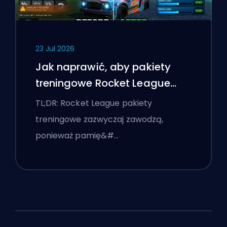
23 Jul 2026
Jak naprawić, aby pakiety
treningowe Rocket League
działały
TL;DR: Rocket League pakiety
treningowe zazwyczaj zawodzą,
ponieważ pamię&#…