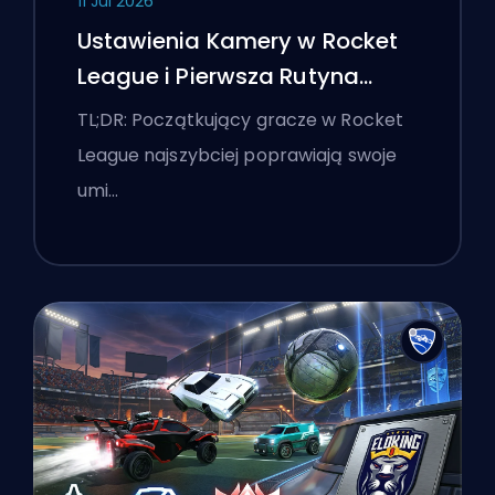
11 Jul 2026
Ustawienia Kamery w Rocket
League i Pierwsza Rutyna
Treningowa
TL;DR: Początkujący gracze w Rocket
League najszybciej poprawiają swoje
umi…