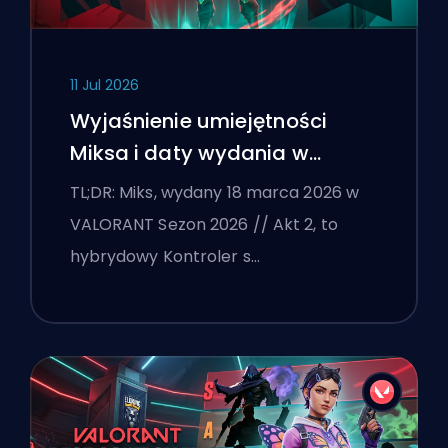
11 Jul 2026
Wyjaśnienie umiejętności
Miksa i daty wydania w
VALORANT
TL;DR: Miks, wydany 18 marca 2026 w
VALORANT Sezon 2026 // Akt 2, to
hybrydowy Kontroler s…