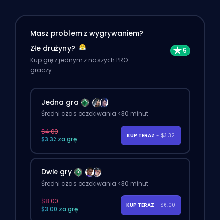
Masz problem z wygrywaniem?
Złe drużyny?
Kup grę z jednym z naszych PRO
graczy.
Jedna gra
Średni czas oczekiwania <30 minut
$4.00
KUP TERAZ
- $3.32
$3.32 za grę
Dwie gry
Średni czas oczekiwania <30 minut
$8.00
KUP TERAZ
- $6.00
$3.00 za grę