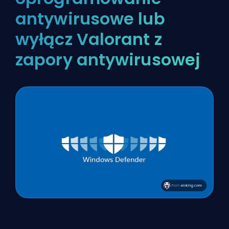
antywirusowe lub
wyłącz Valorant z
zapory antywirusowej