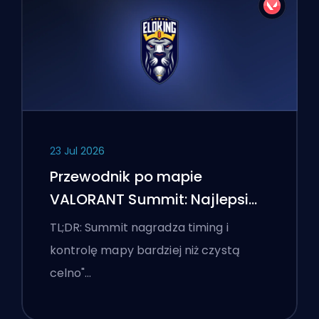
23 Jul 2026
Przewodnik po mapie
VALORANT Summit: Najlepsi
agenci, wezwania i smoki
TL;DR: Summit nagradza timing i
kontrolę mapy bardziej niż czystą
celno"…