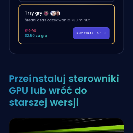
Trzy gry
Średni czas oczekiwania <30 minut
$12.00
KUP TERAZ
- $7.50
$2.50 za grę
Przeinstaluj sterowniki
GPU lub wróć do
starszej wersji