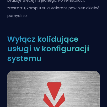
brakuje więcej niż jednego. Po reinstalacji,
zrestartuj komputer, a Valorant powinien działać
pomyślnie.
Wyłącz kolidujące
usługi w konfiguracji
systemu