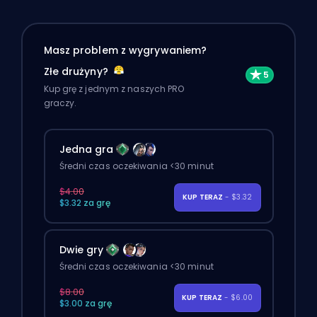
Masz problem z wygrywaniem?
Złe drużyny?
Kup grę z jednym z naszych PRO
graczy.
Jedna gra
Średni czas oczekiwania <30 minut
$4.00
KUP TERAZ
- $3.32
$3.32 za grę
Dwie gry
Średni czas oczekiwania <30 minut
$8.00
KUP TERAZ
- $6.00
$3.00 za grę