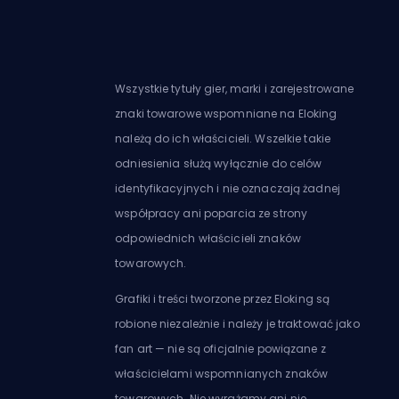
Wszystkie tytuły gier, marki i zarejestrowane
znaki towarowe wspomniane na Eloking
należą do ich właścicieli. Wszelkie takie
odniesienia służą wyłącznie do celów
identyfikacyjnych i nie oznaczają żadnej
współpracy ani poparcia ze strony
odpowiednich właścicieli znaków
towarowych.
Grafiki i treści tworzone przez Eloking są
robione niezależnie i należy je traktować jako
fan art — nie są oficjalnie powiązane z
właścicielami wspomnianych znaków
towarowych. Nie wyrażamy ani nie