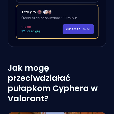
Trzy gry
Średni czas oczekiwania <30 minut
$12.00
KUP TERAZ
- $7.50
$2.50 za grę
Jak mogę
przeciwdziałać
pułapkom Cyphera w
Valorant?