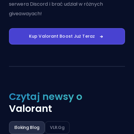
serwera Discord
i brać udział w różnych
giveawayach!
Kup Valorant Boost Już Teraz
Czytaj newsy o
Valorant
Eloking Blog
VLR.gg