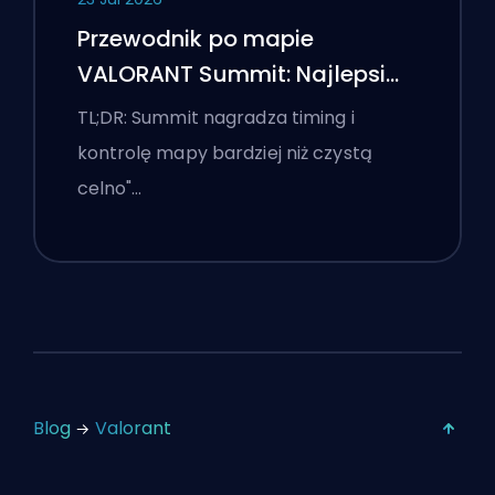
Przewodnik po mapie
VALORANT Summit: Najlepsi
agenci, wezwania i smoki
TL;DR: Summit nagradza timing i
kontrolę mapy bardziej niż czystą
celno"…
Blog
Valorant