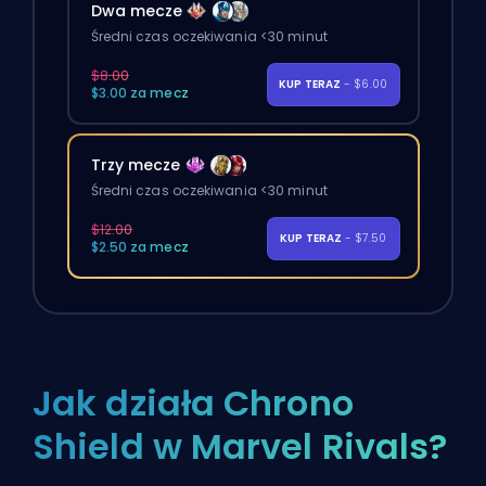
Dwa mecze
Średni czas oczekiwania <30 minut
$8.00
KUP TERAZ
- $6.00
$3.00 za mecz
Trzy mecze
Średni czas oczekiwania <30 minut
$12.00
KUP TERAZ
- $7.50
$2.50 za mecz
Jak działa Chrono
Shield w Marvel Rivals?