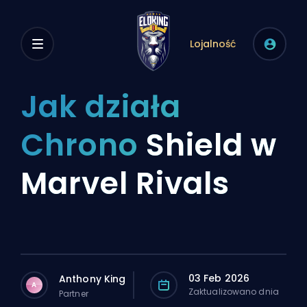
Lojalność
Jak działa
Chrono
Shield w
Marvel Rivals
03 Feb 2026
Anthony King
A
Zaktualizowano dnia
Partner