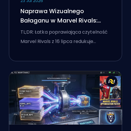
23 Jul 2026
Naprawa Wizualnego
Bałaganu w Marvel Rivals:
Najlepsze Ustawienia
TL;DR: Łatka poprawiająca czytelność
Konkurencyjne Po Łatce z 16
Marvel Rivals z 16 lipca redukuje…
Lipca