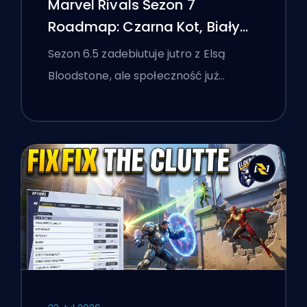
Marvel Rivals Sezon 7
Roadmap: Czarna Kot, Biały
Lis i Wydarzenie Monsters
Sezon 6.5 zadebiutuje jutro z Elsą
Take Manhattan
Bloodstone, ale społeczność już…