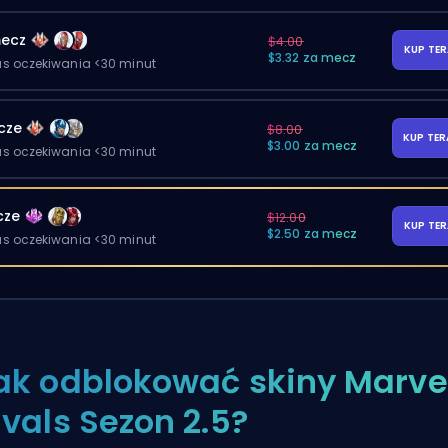
ecz
$4.00
KUP TE
$3.32 za mecz
as oczekiwania <30 minut
cze
$8.00
KUP TE
$3.00 za mecz
as oczekiwania <30 minut
cze
$12.00
KUP TE
$2.50 za mecz
as oczekiwania <30 minut
ak odblokować skiny Marve
ivals Sezon 2.5?