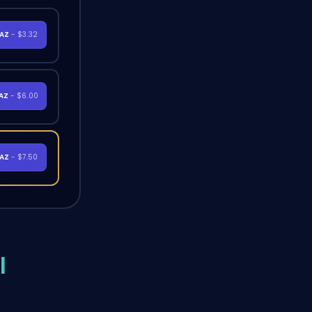
RAZ
- $3.32
RAZ
- $6.00
RAZ
- $7.50
l