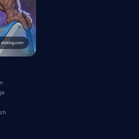
ym
je
ych