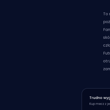
To 
poż
Fan
skó
czł
Fut
otr
zam
Trudno wyg
Kup mecz z j