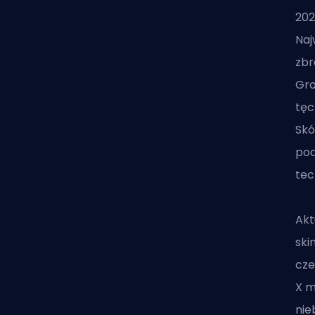
202
Naj
zbr
Gro
tęc
Skó
pod
tec
Akt
ski
cze
X m
nie