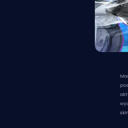
Mar
pow
akt
wyd
ski