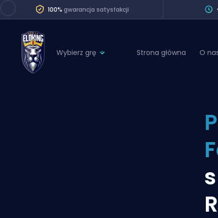
100%
gwarancja satysfakcji
Wybierz grę
Strona główna
O na
League of Legends
League 
Marvel Rivals
SERVICES
Valorant
P
Division Boos
Dota 2
Placements
F
Counter-Strike
Wins
Overwatch 2
s
Coaching
Rocket League
R
Path of Exile 2
Teammate