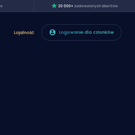
wo
20 000+
zadowolonych klientów
Logowanie dla członków
Lojalność