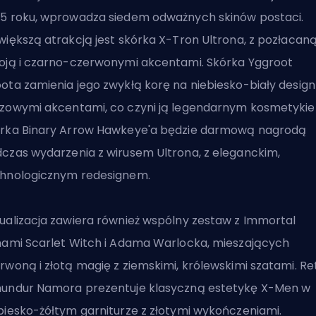
5 roku, wprowadza siedem odważnych skinów postaci.
większą atrakcją jest skórka X-Tron Ultrona, z pozłacan
oją i czarno-czerwonymi akcentami. Skórka Yggroot
ota zamienia jego zwykłą korę na niebiesko-biały design
zowymi akcentami, co czyni ją legendarnym kosmetyki
rka Binary Arrow Hawkeye'a będzie darmową nagrodą
czas wydarzenia z wirusem Ultrona, z eleganckim,
hnologicznym redesignem.
ualizacja zawiera również wspólny zestaw z Immortal
nami Scarlet Witch i Adama Warlocka, mieszających
rwoną i złotą magię z ziemskimi, królewskimi szatami. Re
undur Namora prezentuje klasyczną estetykę X-Men w
biesko-żółtym garniturze z złotymi wykończeniami.