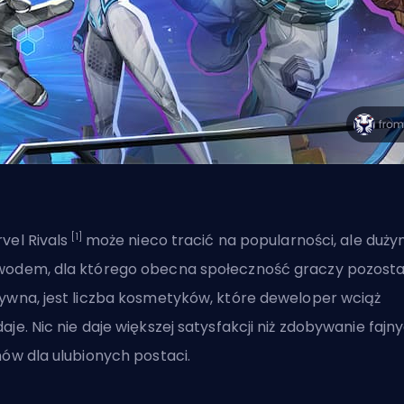
[1]
vel Rivals
może nieco tracić na popularności, ale duż
odem, dla którego obecna społeczność graczy pozosta
ywna, jest liczba kosmetyków, które deweloper wciąż
aje. Nic nie daje większej satysfakcji niż zdobywanie fajn
nów dla ulubionych postaci.