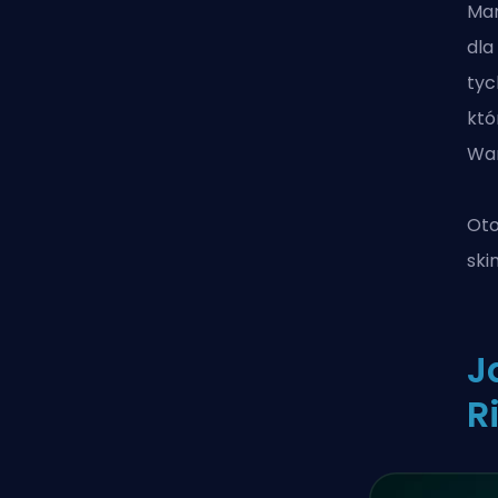
Ma
dla
tyc
któ
War
Oto
ski
J
R