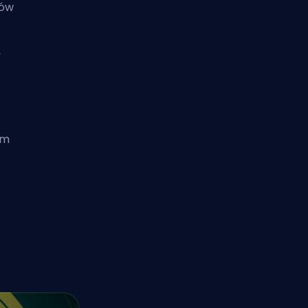
nów
,
ym