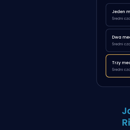
Jeden m
Średni cz
Dwa me
Średni cz
Trzy me
Średni cz
J
R