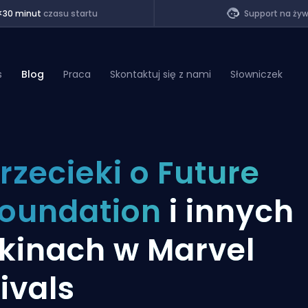
<30 minut
czasu startu
Support na ży
s
Blog
Praca
Skontaktuj się z nami
Słowniczek
of Legends
rzecieki o Future
t
oundation
i innych
kinach w Marvel
ivals