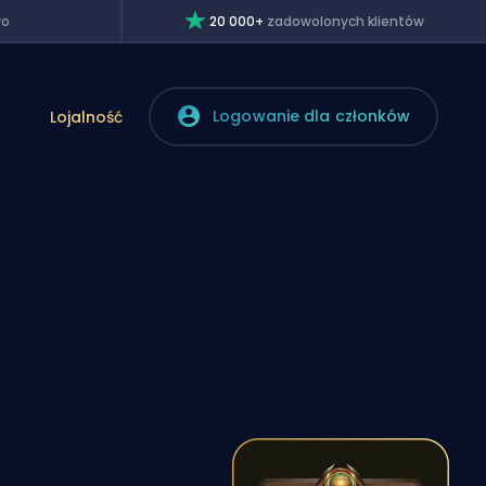
wo
20 000+
zadowolonych klientów
Logowanie dla członków
Lojalność