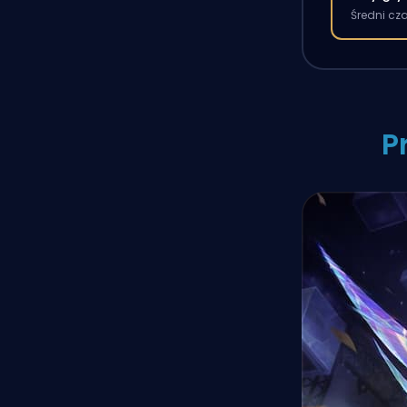
Średni cz
P