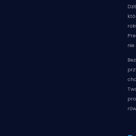
Dzi
któ
rok
Pre
nie
Bez
prz
chc
Two
pro
rów