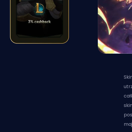
Ski
utr
cał
ski
pos
maj