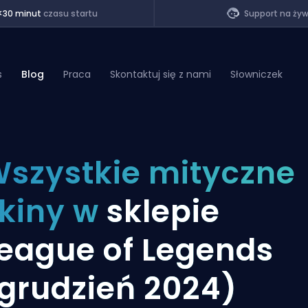
<30 minut
czasu startu
Support na ży
s
Blog
Praca
Skontaktuj się z nami
Słowniczek
of Legends
szystkie mityczne
t
kiny w
sklepie
eague of Legends
grudzień 2024)