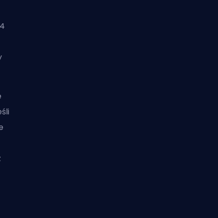
,
24
y
e
śli
e
z