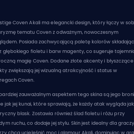
stige Coven Akali ma elegancki design, który łączy w sob
aryzmę tematu Coven z odważnym, nowoczesnym
lądem. Posiada zachwycającą paletę kolorów składają
 z głębokiego fioletu i barw magenty, co sugeruje tajemn
roczną magię Coven. Dodane złote akcenty i błyszczące
kty zwiększają jej wizualną atrakcyjność i status w
regach Coven.
bardziej zauważalnym aspektem tego skina są jego broni
ie jak jej kunai, które sprawiają, że każdy atak wygląda ja
ryczny blask. Zostawia również ślad fioletu i różu przy
dym ruchu, co dodaje jej stylu. Skin jest idealny dla graczy
rzy chcą ucieleśnić moc i glamour Akali, dominując w gr