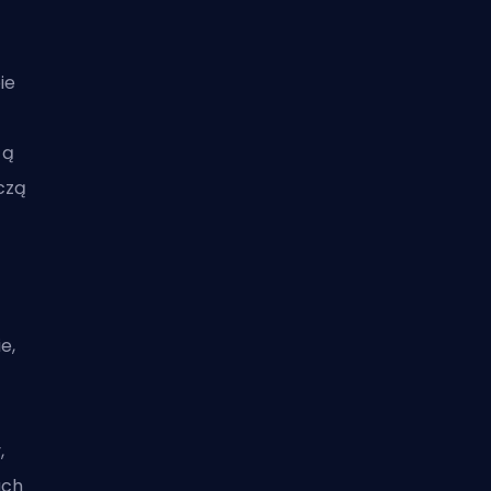
ie
cą
iczą
e,
k
,
ach