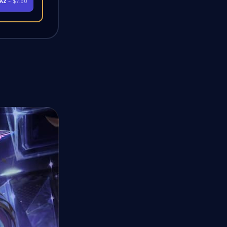
RAZ
- $7.50