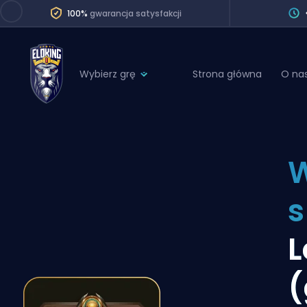
100%
gwarancja satysfakcji
Wybierz grę
Strona główna
O na
League of Legends
League 
Marvel Rivals
SERVICES
Valorant
W
Division Boos
Dota 2
Placements
s
Counter-Strike
Wins
Overwatch 2
L
Coaching
Rocket League
(
Path of Exile 2
Teammate