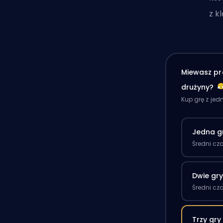
z k
Miewasz pr
drużyny?
Kup grę z je
Jedna g
Średni cz
Dwie gr
Średni cz
Trzy gry