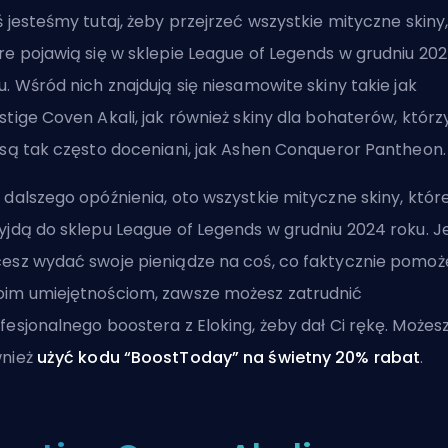
ś jesteśmy tutaj, żeby przejrzeć wszystkie mityczne skiny
re pojawią się w sklepie League of Legends w grudniu 20
u. Wśród nich znajdują się niesamowite
skiny
takie jak
stige Coven Akali, jak również skiny dla bohaterów, którz
 są tak często doceniani, jak Ashen Conqueror Pantheon.
 dalszego opóźnienia, oto wszystkie mityczne skiny, któr
yjdą do sklepu League of Legends w grudniu 2024 roku. Je
esz wydać swoje pieniądze na coś, co faktycznie pomoż
im umiejętnościom, zawsze możesz
zatrudnić
fesjonalnego boostera z Eloking
, żeby dał Ci rękę. Możes
nież
użyć kodu “BoostToday” na świetny 20% rabat
.