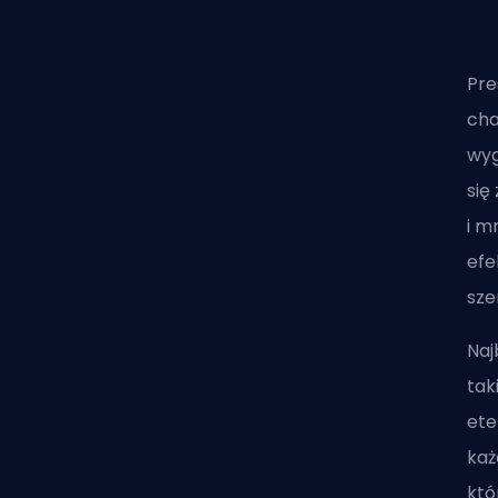
Pre
ch
wyg
się
i m
efe
sze
Naj
tak
ete
każ
któ