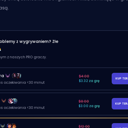
lasą.
oblemy z wygrywaniem? Złe
dnym z naszych PRO graczy.
ra
$4.00
KUP TE
$3.32 za grę
as oczekiwania <30 minut
y
$8.00
KUP TE
$3.00 za grę
as oczekiwania <30 minut
$12.00