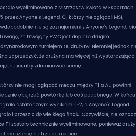
zostało wyeliminowane z Mistrzostw Świata w Esportach
5 przez Anyone's Legend. Ci, którzy nie oglądali MSI,
wdopodobnie nie są zaznajomieni z
Anyone's Legend
, bi
 uwagę, że trwający EWC jest dopiero drugim
dzynarodowym turniejem tej drużyny. Niemniej jednak ni
na zaprzeczyć, że drużyna ma więcej niż wystarczająco
ejętności, aby zdominować scenę.
 którzy nie mogli oglądać meczu między T1 a AL, powinni
iecznie obejrzeć powtórkę lub coś podobnego. W końcu 
egrało ostatecznym wynikiem 0-2, a Anyone's Legend
rało i przeszło do wielkiego finału. Oczywiście, nie oznac
 że T1 zostało technicznie wyeliminowane, ponieważ druż
al ma szansę na trzecie miejsce.