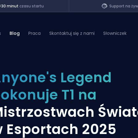
<30 minut
czasu startu
Support na ży
s
Blog
Praca
Skontaktuj się z nami
Słowniczek
of Legends
nyone's Legend
t
okonuje T1 na
istrzostwach Świa
 Esportach 2025