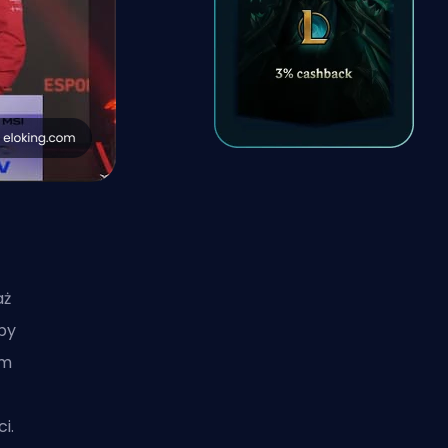
aż
oby
im
i.