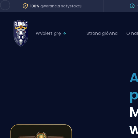
100%
gwarancja satysfakcji
Wybierz grę
Strona główna
O na
League of Legends
League 
Marvel Rivals
SERVICES
Valorant
A
Division Boos
Dota 2
Placements
p
Counter-Strike
Wins
Overwatch 2
M
Coaching
Rocket League
w
Path of Exile 2
Teammate