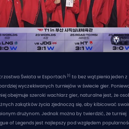
[1]
trzostwa Świata w Esportach
to bez wątpienia jeden z
bardziej wyczekiwanych turniejów w świecie gier. Poniew
niej obejmuje szeroki wachlarz gier, naturalne jest, że os
óżnych zakątków życia zjednoczą się, aby kibicować swo
bionym drużynom. Jednak można by twierdzić, że turniej
gue of Legends jest najlepszy pod względem popularnośc