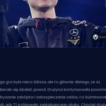
ga gra była nieco bliższa, ale to głównie dlatego, że AL
awało się działać powoli. Drużyna kontynuowała powoln
bywanie zabójstw i zabezpieczanie celów, co kulminowa
ili, gdy T1 próbowało zaskakującego ataku. Chociaż druż