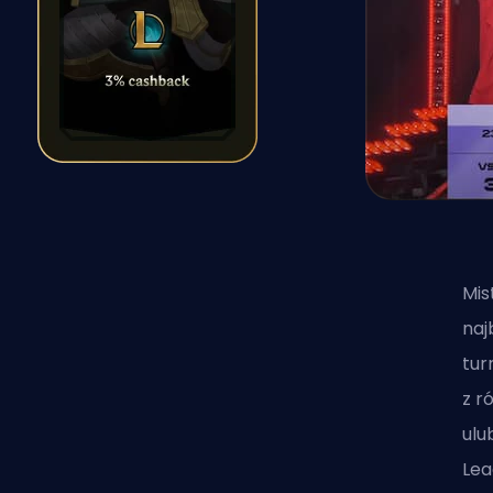
Mis
naj
tur
z r
ulu
Lea