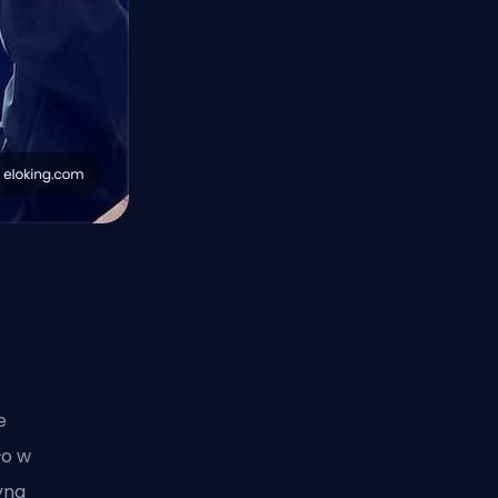
e
ło w
yna