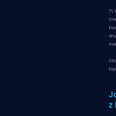
T1,
One
Esp
dru
mał
Oto
Esp
J
z