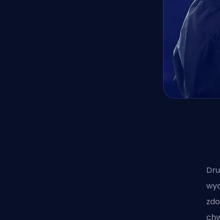
Dru
wyd
zdo
chw