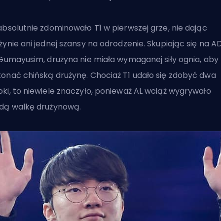
absolutnie zdominowało T1 w pierwszej grze, nie dając
żynie ani jednej szansy na odrodzenie. Skupiając się na A
 Gumayusim, drużyna nie miała wymaganej siły ognia, aby
onać chińską drużynę. Chociaż T1 udało się zdobyć dwa
ki, to niewiele znaczyło, ponieważ AL wciąż wygrywało
dą walkę drużynową.