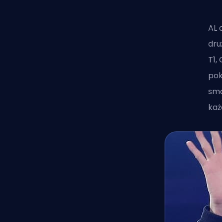
AL 
dru
T1,
pok
smo
każ