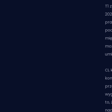
T1 
202
pra
pod
mię
moż
umi
Ci,
kon
prz
wyg
to,
nad