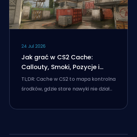
24 Jul 2026
Jak grać w CS2 Cache:
Callouty, Smoki, Pozycje i
Wskazówki Premier
TL;DR: Cache w CS2 to mapa kontrolna
środków, gdzie stare nawyki nie dział…