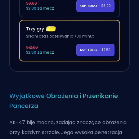
$8.00
KUP TERAZ
- $6.00
$3.00 za mecz
Trzy gry
Średni czas oczekiwania <30 minut
$12.00
KUP TERAZ
- $7.50
$2.50 za mecz
Wyjątkowe Obrażenia i Przenikanie
Pancerza
AK-47 bije mocno, zadając znaczące obrażenia
przy każdym strzale. Jego wysoka penetracja