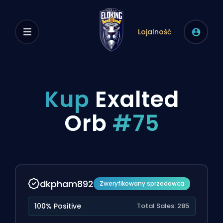
Lojalność
Kup
Exalted
Orb
#75
dkpham892
Zweryfikowany sprzedawca
100% Positive
Total Sales: 285