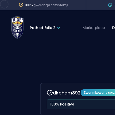
100%
gwarancja satysfakcji
Path of Exile 2
Marketplace
D
League of Legends
League 
Marvel Rivals
SERVICES
Valorant
Division Boos
Dota 2
Placements
Counter-Strike
Wins
Overwatch 2
dkpham892
Zweryfikowany spr
Coaching
Rocket League
100% Positive
Path of Exile 2
Teammate