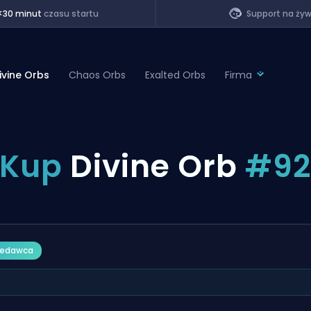
<30 minut
czasu startu
Support na ży
ivine Orbs
Chaos Orbs
Exalted Orbs
Firma
of Legends
Kup
Divine Orb
#9
t
zedawca