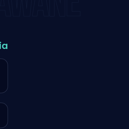
DAWANE
ia