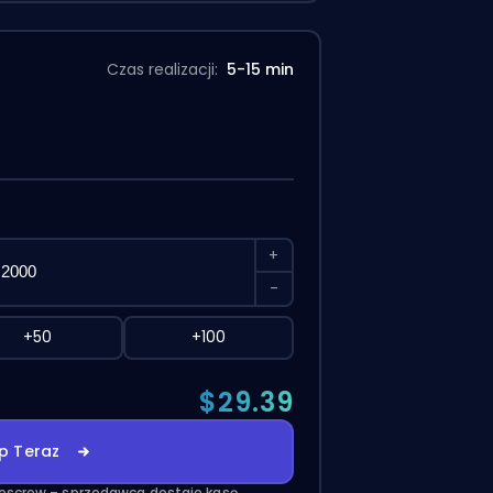
Czas realizacji:
5-15 min
+
-
+50
+100
$29.39
p Teraz
escrow – sprzedawca dostaje kasę