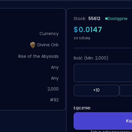
Stock:
55612
Dostępne
$0.0147
Currency
za sztukę
Divine Orb
Rise of the Abyssals
Ilość
(Min. 2,000)
Any
Any
2,000
+10
#92
Łącznie:
Ku
Zakup zabezpieczony 