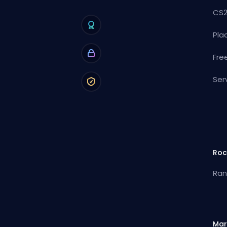
CS2
Pla
Fre
Ser
Roc
Ran
Mar