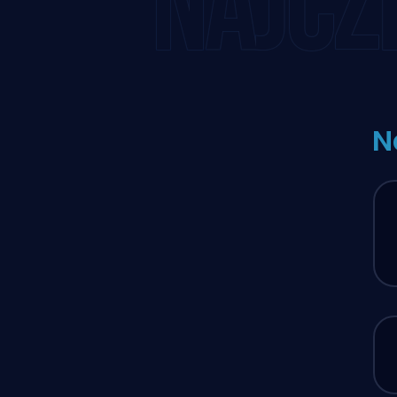
NAJCZ
N