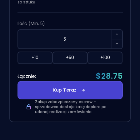
za sztukę
Ilość
(Min. 5)
+
-
+10
+50
+100
$28.75
Łącznie:
Kup Teraz
Zakup zabezpieczony escrow –
sprzedawca dostaje kasę dopiero po
udanej realizacji zamówienia