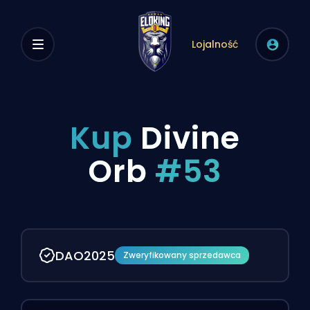
Lojalność
Kup
Divine
Orb
#53
DAO2025
Zweryfikowany sprzedawca