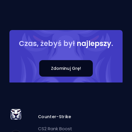
Czas, żebyś był
najlepszy
.
Zdominuj Grę!
Counter-Strike
CS2 Rank Boost