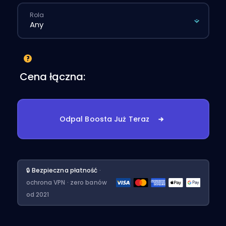
Rola
Cena łączna:
Odpal Boosta Już Teraz
🔒 Bezpieczna płatność
·
ochrona VPN · zero banów
od 2021