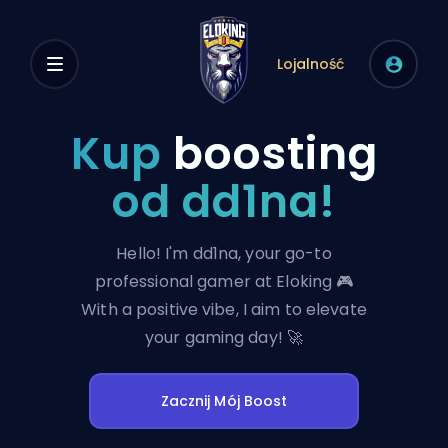
Lojalność
Kup
boosting
od dd1na!
Hello! I'm dd1na, your go-to
professional gamer at Eloking 🎮
With a positive vibe, I aim to elevate
your gaming day! 🚀
Zacznij Mój Boost