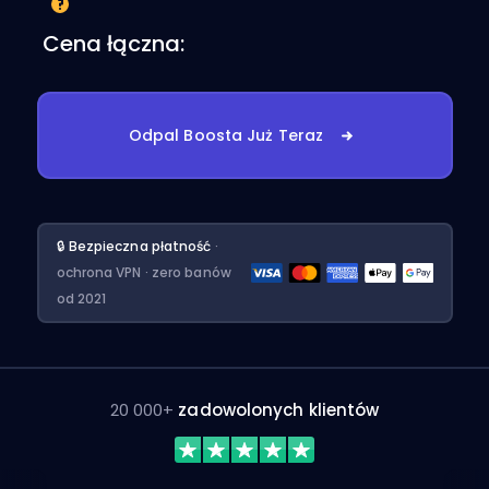
Cena łączna:
Odpal Boosta Już Teraz
🔒 Bezpieczna płatność
·
ochrona VPN · zero banów
od 2021
20 000+
zadowolonych klientów