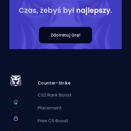
Czas, żebyś był
najlepszy
.
Zdominuj Grę!
Counter-Strike
CS2 Rank Boost
Placement
Free CS Boost