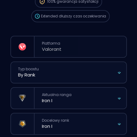
100%
gwarancja satysfakcji
przez stronę.
Extended
dłuższy czas oczekiwania
Platforma
Typ boostu
Aktualna ranga
Docelowy rank