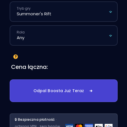
Tryb gry
Rola
Cena łączna:
Odpal Boosta Już Teraz
🔒 Bezpieczna płatność
·
ochrona VPN · zero banów