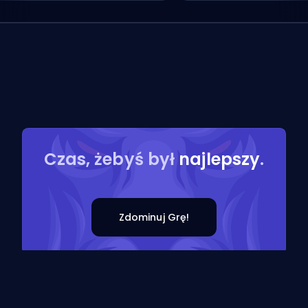
Czas, żebyś był
najlepszy
.
Zdominuj Grę!