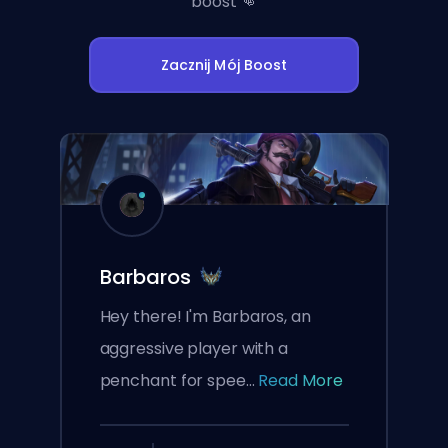
boost 👊
Zacznij Mój Boost
Barbaros
Hey there! I'm Barbaros, an
aggressive player with a
penchant for spee...
Read More