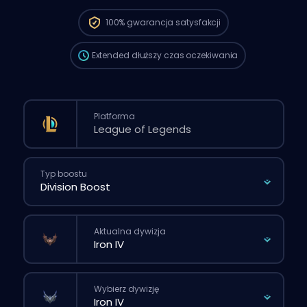
oczekiwania może być dłuższy niż przy
standardowym zamówieniu złożonym
100%
gwarancja satysfakcji
przez stronę.
Extended
dłuższy czas oczekiwania
Platforma
Typ boostu
Aktualna dywizja
Wybierz dywizję