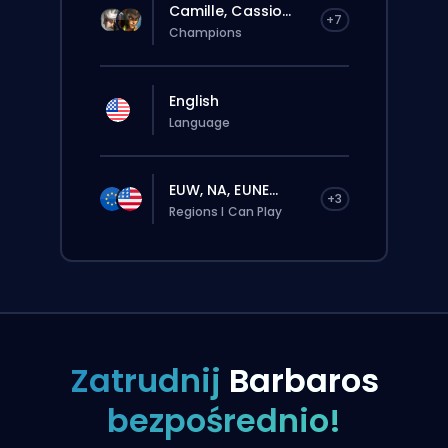
Camille, Cassio...
+7
Champions
English
Language
EUW, NA, EUNE...
+3
Regions I Can Play
Zatrudnij
Barbaros
bezpośrednio!
Zlecenie zostanie automatycznie
przypisane do tego boostera, więc czas