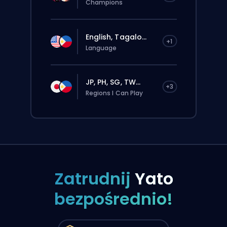
Champions
English, Tagalo...
+1
Language
JP, PH, SG, TW...
+3
Regions I Can Play
Zatrudnij
Yato
bezpośrednio!
Zlecenie zostanie automatycznie
przypisane do tego boostera, więc czas
oczekiwania może być dłuższy niż przy
standardowym zamówieniu złożonym