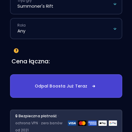
Tryb gry
Rola
Cena łączna:
Odpal Boosta Już Teraz
🔒 Bezpieczna płatność
·
ochrona VPN · zero banów
od 2021