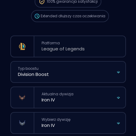
100%
gwarancja satysfakcji
przez stronę.
Extended
dłuższy czas oczekiwania
Platforma
Typ boostu
Aktualna dywizja
Wybierz dywizję