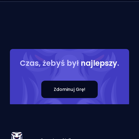
Czas, żebyś był
najlepszy
.
Zdominuj Grę!