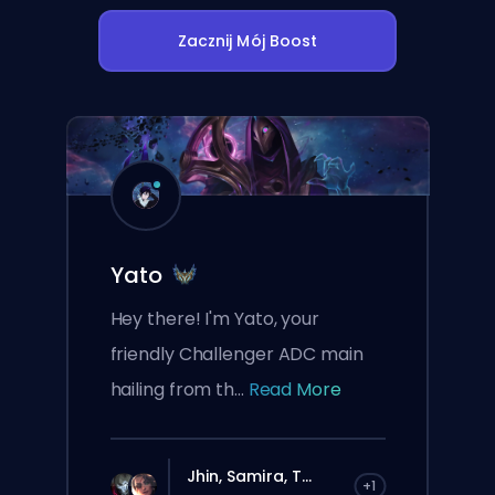
Zacznij Mój Boost
Yato
Hey there! I'm Yato, your
friendly Challenger ADC main
hailing from th...
Read More
Jhin, Samira, T...
+1