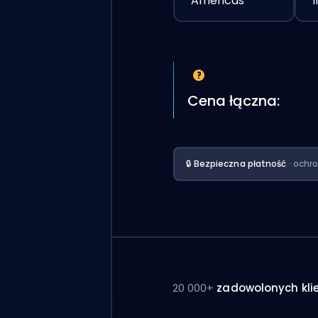
Americas
Cena łączna:
🔒 Bezpieczna płatność
· ochr
20 000+
zadowolonych kli