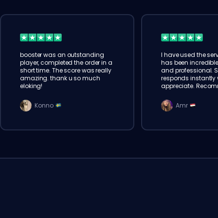
booster was an outstanding
I have used the serv
player, completed the order in a
has been incredible
short time. The score was really
and professional. 
amazing. thank u so much
responds instantly w
eloking!
appreciate. Reco
Konno
Amr