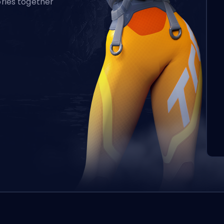
ories together
Zlecen