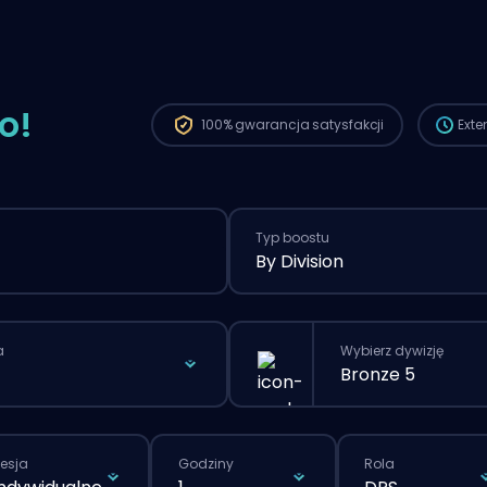
przypi
oczekiw
standa
przez s
o!
100%
gwarancja satysfakcji
Ext
Typ boostu
By Division
a
Wybierz dywizję
Bronze 5
esja
Godziny
Rola