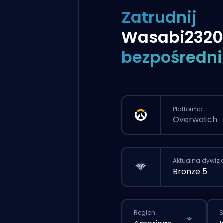
Zatrudnij
Wasabi2320
bezpośredni
Platforma
Overwatch
Aktualna dywizj
Bronze 5
Region
S