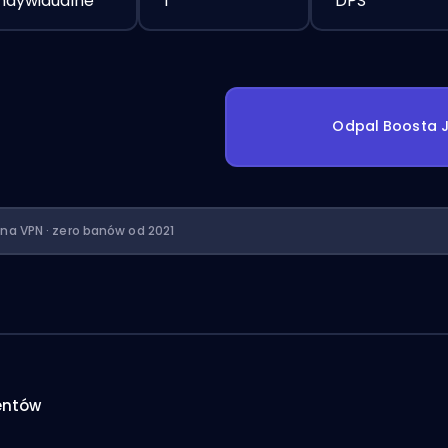
Indywidualne
1
DPS
Odpal Boosta J
ona VPN · zero banów od 2021
entów