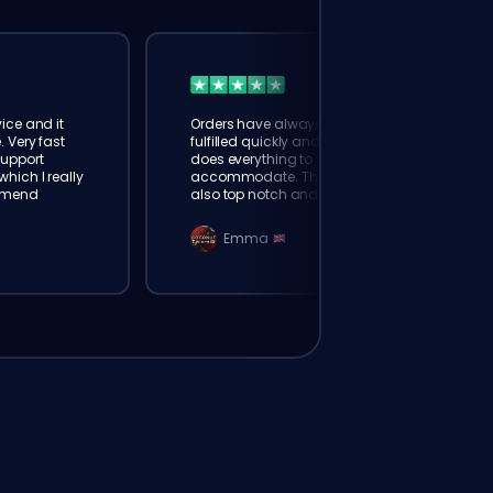
ice and it
Orders have always been
. Very fast
fulfilled quickly and booster
Support
does everything to
hich I really
accommodate. The support is
mmend
also top notch and responds
instantly. Very happy with
eloking
Emma