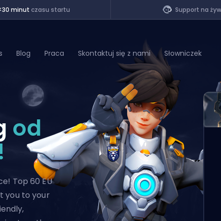
<30 minut
czasu startu
Support na ży
s
Blog
Praca
Skontaktuj się z nami
Słowniczek
of Legends
g
od
t
!
ce! Top 60 EU
t you to your
iendly,