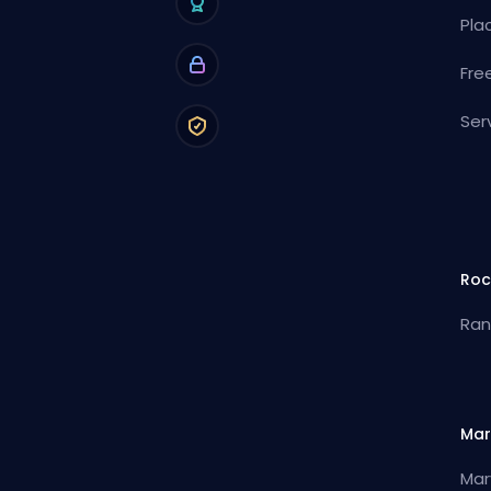
Pla
Fre
Ser
Roc
Ran
Mar
Mar