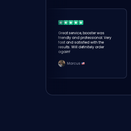
Great service, booster was
friendly and professional. Very
fast and satisfied with the
results. Will definitely order
again!
Marcus