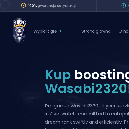
100%
gwarancja satysfakcji
Wybierz grę
Strona główna
O na
League of Legends
League 
Marvel Rivals
SERVICES
Valorant
Kup
boostin
Division Boos
Dota 2
Placements
Wasabi2320
Counter-Strike
Wins
Overwatch 2
Pro gamer Wasabi2320 at your servi
Coaching
Rocket League
in Overwatch, committed to catapul
Path of Exile 2
Teammate
dream rank swiftly and efficiently. Fr