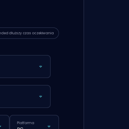
sane do tego boostera, więc czas
ania może być dłuższy niż przy
rdowym zamówieniu złożonym
tronę.
ended
dłuższy czas oczekiwania
Platforma