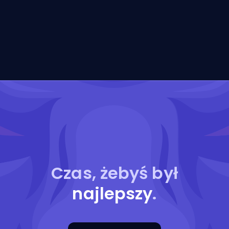
Czas, żebyś był
najlepszy
.