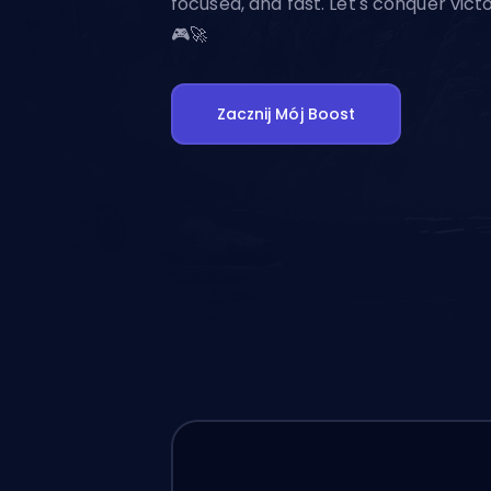
focused, and fast. Let's conquer vict
🎮🚀
Zacznij Mój Boost