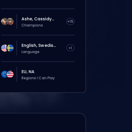
Ashe, Cassidy...
+15
Champions
English, Swedis...
+1
Language
EU, NA
Regions I Can Play
ie zostanie automatycznie