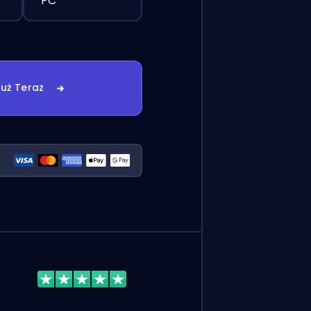
PC
uż Teraz