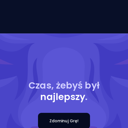
Czas, żebyś był
najlepszy
.
Zdominuj Grę!