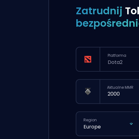
Zatrudnij
To
bezpośredni
Platforma
Dota2
Aktualne MMR
Region
Europe