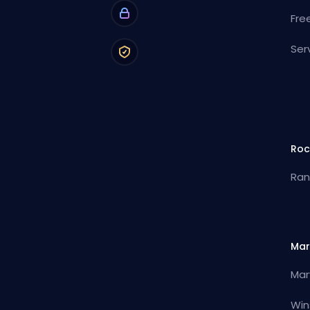
Fre
Ser
Roc
Ran
Mar
Mar
Win