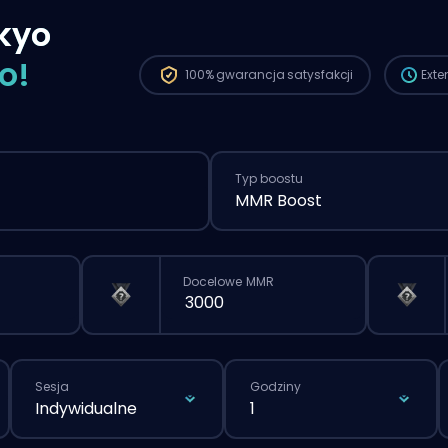
standa
kyo
przez s
o!
100%
gwarancja satysfakcji
Ext
Typ boostu
MMR Boost
Docelowe MMR
Sesja
Godziny
Indywidualne
1