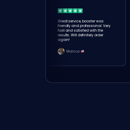
Great service, booster was
friendly and professional. Very
fast and satisfied with the
results. Will definitely order
again!
Marcus