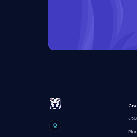
Cou
CS2
Pla