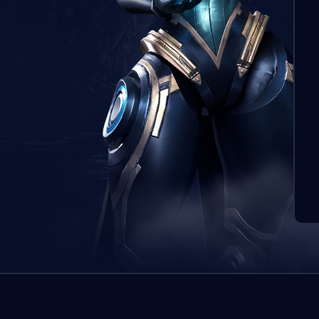
Zlecen
przypi
oczekiw