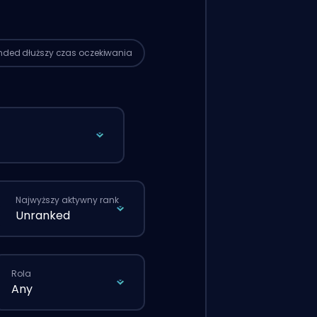
rdowym zamówieniu złożonym
tronę.
ended
dłuższy czas oczekiwania
Najwyższy aktywny rank
Unranked
Rola
Any