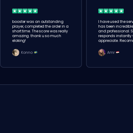
booster was an outstanding
I have used the serv
player, completed the order in a
has been incredible
short time. The score was really
and professional. 
amazing. thank u so much
responds instantly w
eloking!
appreciate. Reco
Konno
Amr