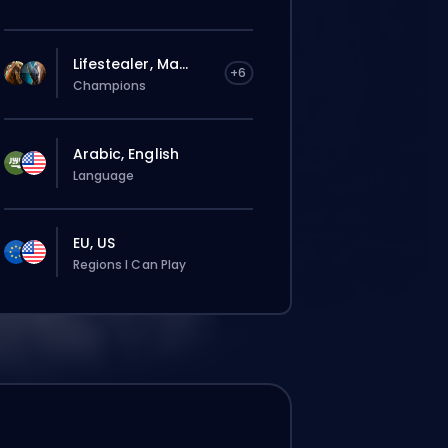
Lifestealer, Ma...
+6
Champions
Arabic, English
Language
EU, US
Regions I Can Play
ie zostanie automatycznie
sane do tego boostera, więc czas
ania może być dłuższy niż przy