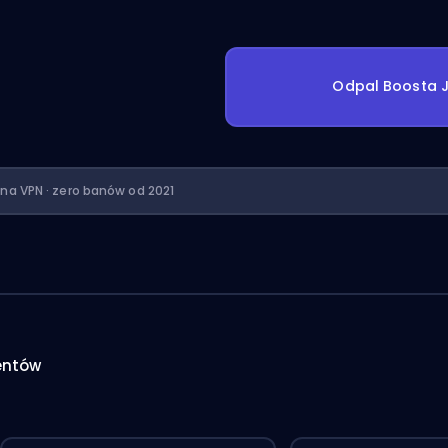
Odpal Boosta J
ona VPN · zero banów od 2021
entów