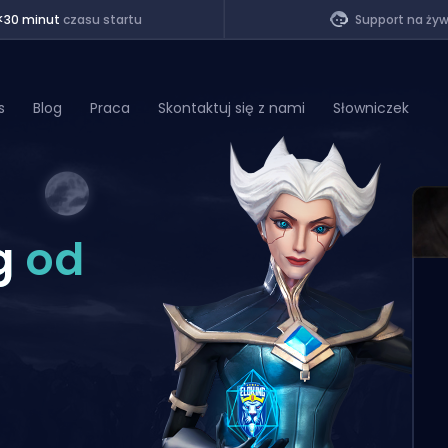
<30 minut
czasu startu
Support na ży
s
Blog
Praca
Skontaktuj się z nami
Słowniczek
of Legends
g
od
t