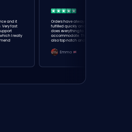
ice and it
Orders have always been
. Very fast
fulfilled quickly and booster
Support
does everything to
hich I really
accommodate. The support is
mmend
also top notch and responds
instantly. Very happy with
eloking
Emma