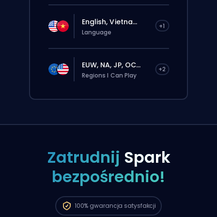
English, Vietna...
+1
Language
EUW, NA, JP, OC...
+2
Regions I Can Play
Zatrudnij
Spark
bezpośrednio!
Zlecenie zostanie automatycznie
przypisane do tego boostera, więc czas
oczekiwania może być dłuższy niż przy
standardowym zamówieniu złożonym
100%
gwarancja satysfakcji
przez stronę.