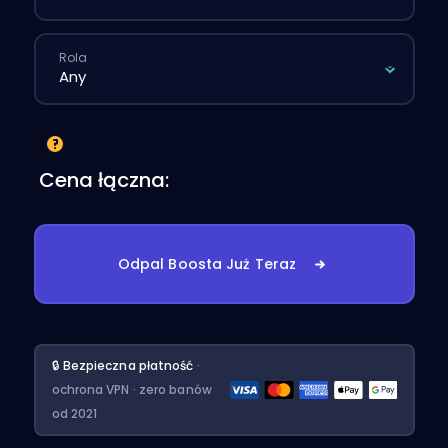
Rola
Cena łączna:
Odpal Boosta Już Teraz
🔒 Bezpieczna płatność
·
ochrona VPN · zero banów
od 2021