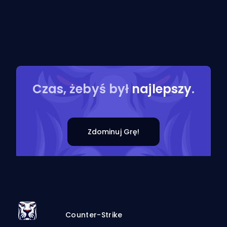
Czas, żebyś był
najlepszy
.
Zdominuj Grę!
Counter-Strike