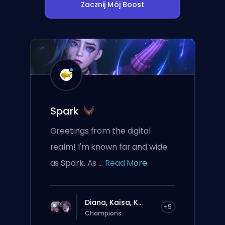
Zacznij Mój Boost
Spark
Greetings from the digital
realm! I'm known far and wide
as Spark. As ...
Read More
Diana, Kaisa, K...
+5
Champions