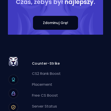
Czas, żebyś był
najlepszy
.
Zdominuj Grę!
Counter-Strike
CS2 Rank Boost
Placement
Free CS Boost
Server Status