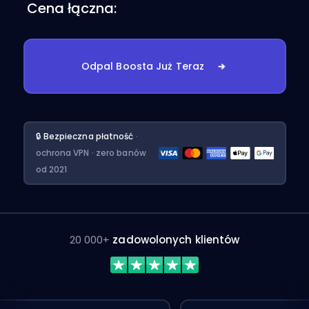
Cena łączna:
Odpal Boosta Już Teraz
🔒 Bezpieczna płatność
·
ochrona VPN · zero banów
od 2021
20 000+
zadowolonych klientów