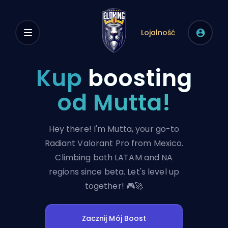
Lojalność
Kup
boosting
od Mutta!
Hey there! I'm Mutta, your go-to
Radiant Valorant Pro from Mexico.
Climbing both LATAM and NA
regions since beta. Let's level up
together! 🎮🚀
Zacznij Mój Boost