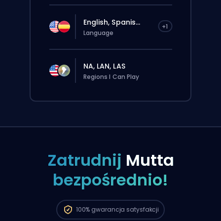
English, Spanis...
+1
Language
NA, LAN, LAS
Regions I Can Play
Zatrudnij
Mutta
bezpośrednio!
Zlecenie zostanie automatycznie
przypisane do tego boostera, więc czas
oczekiwania może być dłuższy niż przy
standardowym zamówieniu złożonym
100%
gwarancja satysfakcji
przez stronę.