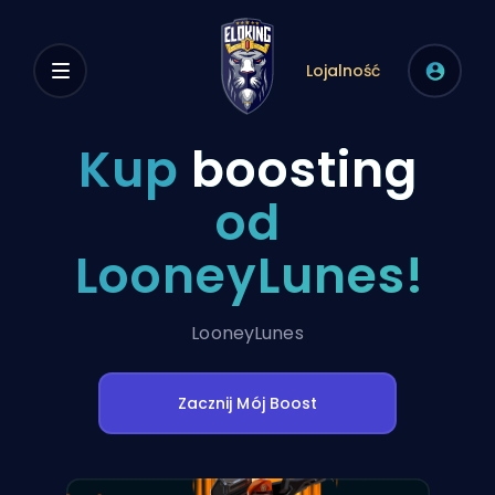
Lojalność
Kup
boosting
od
LooneyLunes!
LooneyLunes
Zacznij Mój Boost