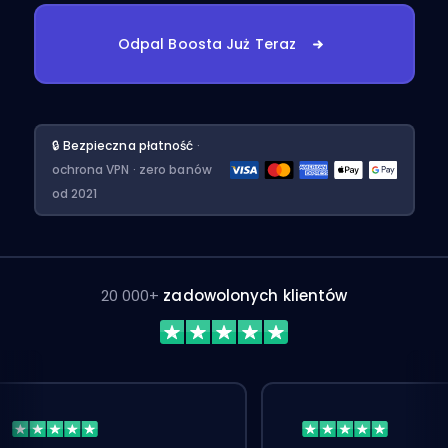
Odpal Boosta Już Teraz
🔒 Bezpieczna płatność
·
ochrona VPN · zero banów
od 2021
20 000+
zadowolonych klientów