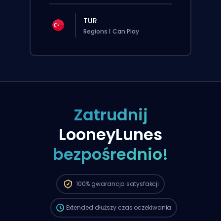
TUR
Regions I Can Play
Zatrudnij
LooneyLunes
bezpośrednio!
Zlecenie zostanie automatycznie
przypisane do tego boostera, więc czas
oczekiwania może być dłuższy niż przy
standardowym zamówieniu złożonym
100%
gwarancja satysfakcji
przez stronę.
Extended
dłuższy czas oczekiwania