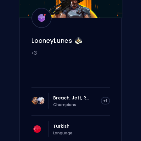
L
LooneyLunes
<3
Breach, Jett, R...
+1
Champions
Turkish
Language