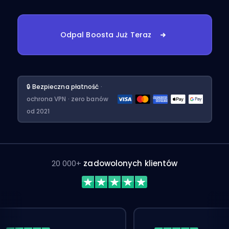
Odpal Boosta Już Teraz
🔒 Bezpieczna płatność
·
ochrona VPN · zero banów
od 2021
20 000+
zadowolonych klientów