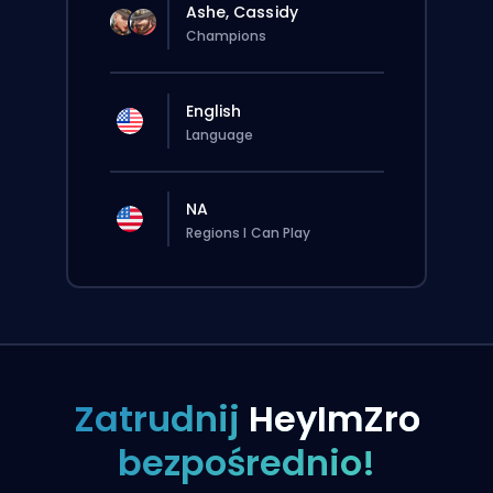
Ashe, Cassidy
Champions
English
Language
NA
Regions I Can Play
Zatrudnij
HeyImZro
bezpośrednio!
Zlecenie zostanie automatycznie
przypisane do tego boostera, więc czas