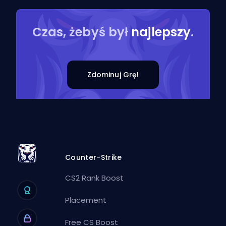
Czas, żebyś był
najlepszy
.
Zdominuj Grę!
Counter-Strike
CS2 Rank Boost
Placement
Free CS Boost