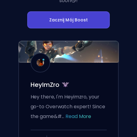
soon😼!
Zacznij Mój Boost
HeyImZro
Hey there, I'm Heyimzro, your
go-to Overwatch expert! Since
the game&#...
Read More