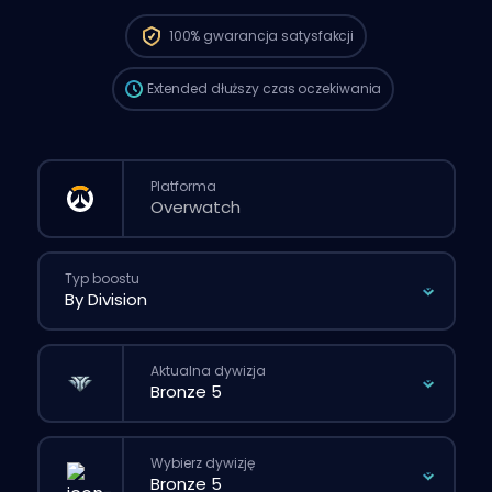
oczekiwania może być dłuższy niż przy
standardowym zamówieniu złożonym
100%
gwarancja satysfakcji
przez stronę.
Extended
dłuższy czas oczekiwania
Platforma
Typ boostu
Aktualna dywizja
Wybierz dywizję