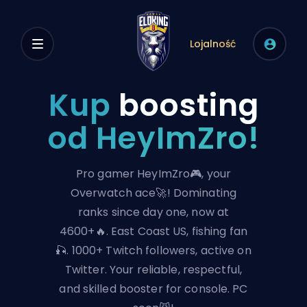
Lojalność
Kup
boosting
od HeyImZro!
Pro gamer HeyImZro🎮, your
Overwatch ace🚀! Dominating
ranks since day one, now at
4600+🔥. East Coast US, fishing fan
🎣. 1000+ Twitch followers, active on
Twitter. Your reliable, respectful,
and skilled booster for console. PC