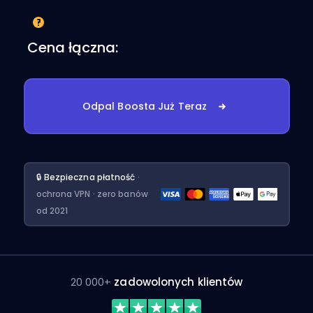
Cena łączna:
Odpal Boosta Już Teraz
🔒 Bezpieczna płatność
·
ochrona VPN · zero banów
od 2021
20 000+
zadowolonych klientów