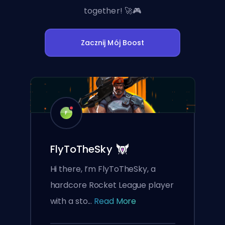
together! 🚀🎮
Zacznij Mój Boost
F
FlyToTheSky
Hi there, I’m FlyToTheSky, a
hardcore Rocket League player
with a sto...
Read More