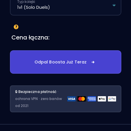
Typ kolejki
Cena łączna:
Odpal Boosta Już Teraz
🔒 Bezpieczna płatność
·
ochrona VPN · zero banów
od 2021