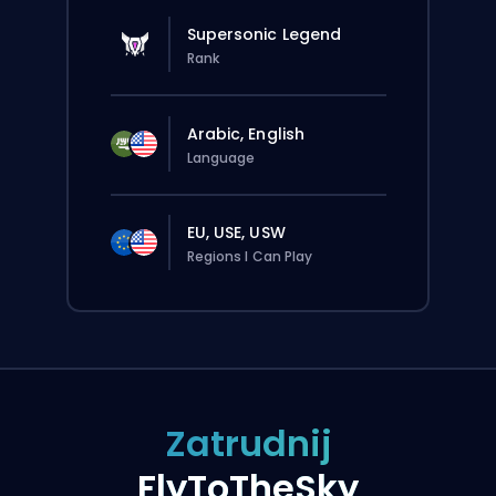
Supersonic Legend
Rank
Arabic, English
Language
EU, USE, USW
Regions I Can Play
Zatrudnij
FlyToTheSky