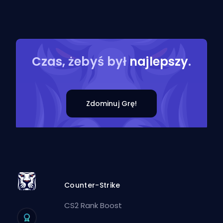
Czas, żebyś był
najlepszy
.
Zdominuj Grę!
Counter-Strike
CS2 Rank Boost