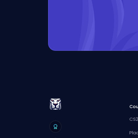
Cou
CS2
Pla