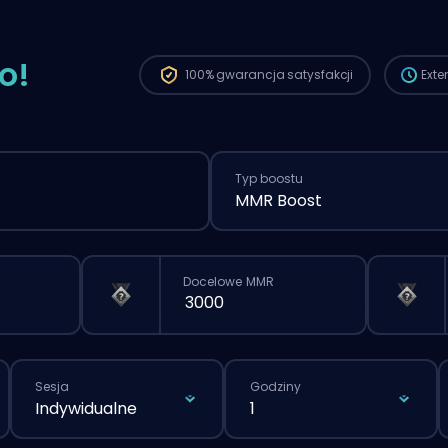
standa
przez s
o!
100%
gwarancja satysfakcji
Ext
Typ boostu
MMR Boost
Docelowe MMR
Sesja
Godziny
Indywidualne
1