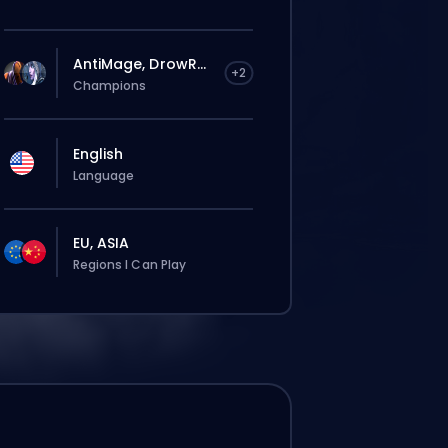
AntiMage, DrowR...
+2
Champions
English
Language
EU, ASIA
Regions I Can Play
ie zostanie automatycznie
sane do tego boostera, więc czas
ania może być dłuższy niż przy