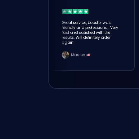
Great service, booster was
friendly and professional. Very
fast and satisfied with the
results. Will definitely order
again!
Marcus