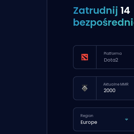
Zatrudnij
14
bezpośredni
Platforma
Dota2
Aktualne MMR
Region
Europe