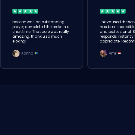
booster was an outstanding
I have used the serv
player, completed the order in a
has been incredible
short time. The score was really
and professional. 
amazing. thank u so much
responds instantly w
eloking!
appreciate. Reco
Konno
Amr