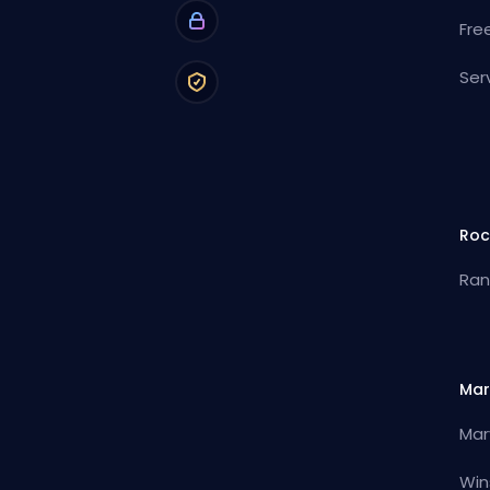
Fre
Ser
Roc
Ran
Mar
Mar
Win