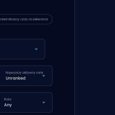
rdowym zamówieniu złożonym
tronę.
ended
dłuższy czas oczekiwania
Najwyższy aktywny rank
Unranked
Rola
Any