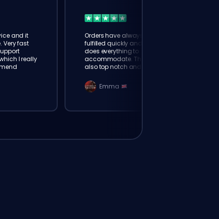
ice and it
Orders have always been
. Very fast
fulfilled quickly and booster
Support
does everything to
hich I really
accommodate. The support is
mmend
also top notch and responds
instantly. Very happy with
eloking
Emma