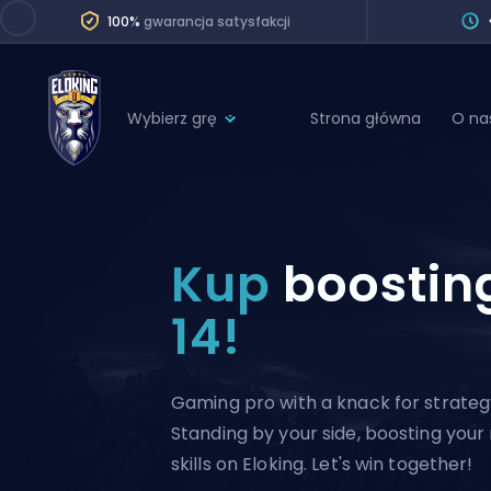
100%
gwarancja satysfakcji
Wybierz grę
Strona główna
O na
League of Legends
League 
Marvel Rivals
SERVICES
Valorant
Kup
boostin
Division Boos
Dota 2
Placements
14!
Counter-Strike
Wins
Overwatch 2
Gaming pro with a knack for strateg
Coaching
Rocket League
Standing by your side, boosting your
Path of Exile 2
Teammate
skills on Eloking. Let's win together!