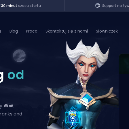
<30 minut
czasu startu
Support na ży
s
Blog
Praca
Skontaktuj się z nami
Słowniczek
of Legends
g
od
t
y 🎮👑.
 ranks and