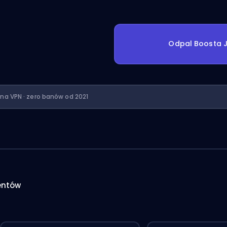
Odpal Boosta J
ona VPN · zero banów od 2021
entów