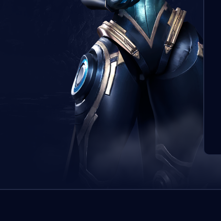
Zlecen
przypi
oczekiw