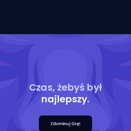
Czas, żebyś był
najlepszy
.
Zdominuj Grę!