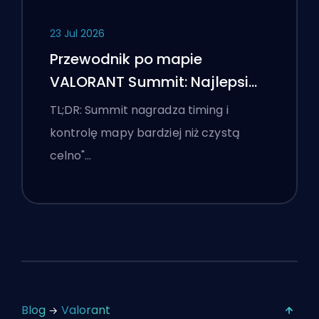
23 Jul 2026
Przewodnik po mapie
VALORANT Summit: Najlepsi
agenci, wezwania i smoki
TL;DR: Summit nagradza timing i
kontrolę mapy bardziej niż czystą
celno"…
Blog
Valorant