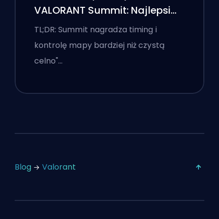
VALORANT Summit: Najlepsi
agenci, wezwania i smoki
TL;DR: Summit nagradza timing i
kontrolę mapy bardziej niż czystą
celno"…
Blog
Valorant