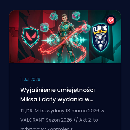
11 Jul 2026
Wyjaśnienie umiejętności
Miksa i daty wydania w
VALORANT
TL;DR: Miks, wydany 18 marca 2026 w
VALORANT Sezon 2026 // Akt 2, to
hybrydowy Kontroler s…