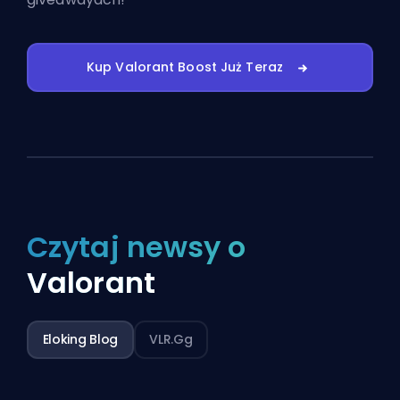
Kup Valorant Boost Już Teraz
Czytaj newsy o
Valorant
Eloking Blog
VLR.gg