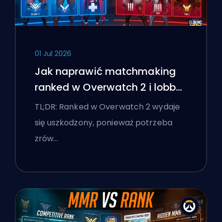
01 Jul 2026
Jak naprawić matchmaking
ranked w Overwatch 2 i lobby
'stomp'
TL;DR: Ranked w Overwatch 2 wydaje
się uszkodzony, ponieważ potrzeba
zrów…