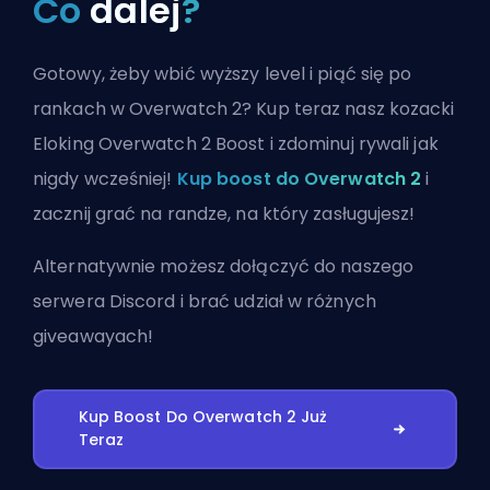
Co
dalej
?
Gotowy, żeby wbić wyższy level i piąć się po
rankach w Overwatch 2? Kup teraz nasz kozacki
Eloking Overwatch 2 Boost i zdominuj rywali jak
nigdy wcześniej!
Kup boost do Overwatch 2
i
zacznij grać na randze, na który zasługujesz!
Alternatywnie możesz
dołączyć do naszego
serwera Discord
i brać udział w różnych
giveawayach!
Kup Boost Do Overwatch 2 Już
Teraz