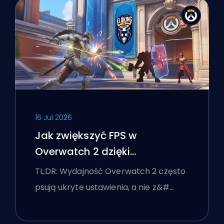
16 Jul 2026
Jak zwiększyć FPS w
Overwatch 2 dzięki
najlepszym ustawieniom
TL;DR: Wydajność Overwatch 2 często
psują ukryte ustawienia, a nie z&#…