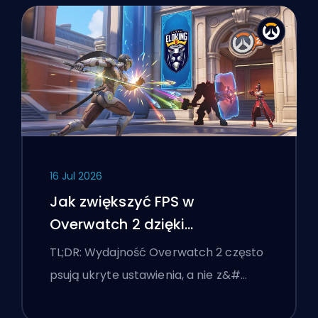
16 Jul 2026
Jak zwiększyć FPS w
Overwatch 2 dzięki
najlepszym ustawieniom
TL;DR: Wydajność Overwatch 2 często
psują ukryte ustawienia, a nie z&#…