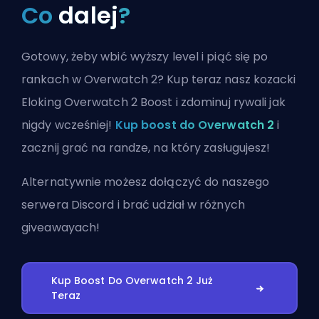
Co
dalej
?
Gotowy, żeby wbić wyższy level i piąć się po
rankach w Overwatch 2? Kup teraz nasz kozacki
Eloking Overwatch 2 Boost i zdominuj rywali jak
nigdy wcześniej!
Kup boost do Overwatch 2
i
zacznij grać na randze, na który zasługujesz!
Alternatywnie możesz
dołączyć do naszego
serwera Discord
i brać udział w różnych
giveawayach!
Kup Boost Do Overwatch 2 Już
Teraz