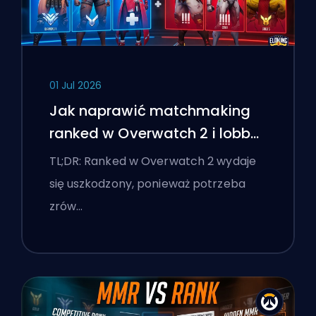
01 Jul 2026
Jak naprawić matchmaking
ranked w Overwatch 2 i lobby
'stomp'
TL;DR: Ranked w Overwatch 2 wydaje
się uszkodzony, ponieważ potrzeba
zrów…