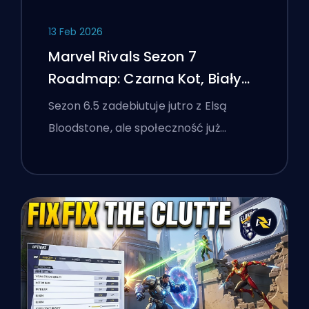
13 Feb 2026
Marvel Rivals Sezon 7
Roadmap: Czarna Kot, Biały
Lis i Wydarzenie Monsters
Sezon 6.5 zadebiutuje jutro z Elsą
Take Manhattan
Bloodstone, ale społeczność już…