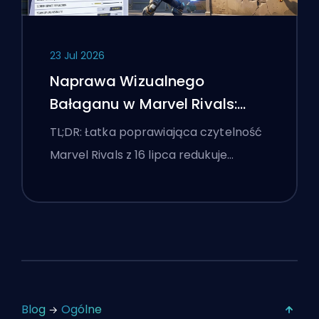
23 Jul 2026
Naprawa Wizualnego
Bałaganu w Marvel Rivals:
Najlepsze Ustawienia
TL;DR: Łatka poprawiająca czytelność
Konkurencyjne Po Łatce z 16
Marvel Rivals z 16 lipca redukuje…
Lipca
Blog
Ogólne