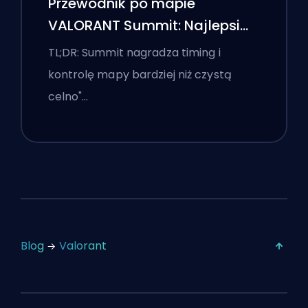
Przewodnik po mapie
VALORANT Summit: Najlepsi
agenci, wezwania i smoki
TL;DR: Summit nagradza timing i
kontrolę mapy bardziej niż czystą
celno"…
Blog
Valorant