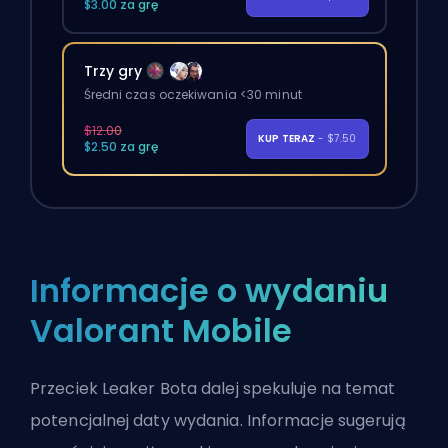
$3.00 za grę
Trzy gry
Średni czas oczekiwania <30 minut
$12.00
KUP TERAZ
- $7.50
$2.50 za grę
Informacje o wydaniu
Valorant Mobile
Przeciek Leaker Bota dalej spekuluje na temat
potencjalnej daty wydania. Informacje sugerują