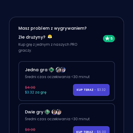
Masz problem z wygrywaniem?
Złe drużyny?
Kup grę z jednym z naszych PRO
graczy.
Jedna gra
Średni czas oczekiwania <30 minut
$4.00
KUP TERAZ
- $3.32
$3.32 za grę
Dwie gry
Średni czas oczekiwania <30 minut
$8.00
KUP TERAZ
- $6.00