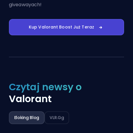
giveawayach!
Kup Valorant Boost Już Teraz
Czytaj newsy o
Valorant
Eloking Blog
VLR.gg