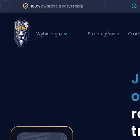
100%
gwarancja satysfakcji
Wybierz grę
Strona główna
O na
League of Legends
League 
Marvel Rivals
SERVICES
Valorant
J
Division Boos
Dota 2
Placements
o
Counter-Strike
Wins
Overwatch 2
r
Coaching
Rocket League
t
Path of Exile 2
Teammate