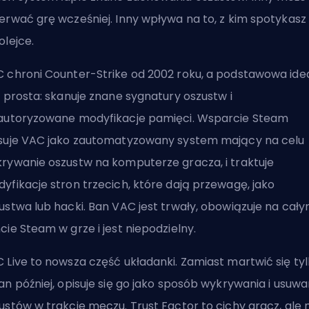
erwać grę wcześniej. Inny wpływa na to, z kim spotykasz 
olejce.
 chroni Counter-Strike od 2002 roku, a podstawowa ide
t prosta: skanuje znane sygnatury oszustw i
autoryzowane modyfikacje pamięci. Wsparcie Steam
suje VAC jako zautomatyzowany system mający na celu
rywanie oszustw na komputerze gracza, i traktuje
yfikacje stron trzecich, które dają przewagę, jako
ustwa lub hacki. Ban VAC jest trwały, obowiązuje na cał
cie Steam w grze i jest niepodzielny.
 Live to nowsza część układanki. Zamiast martwić się ty
an później, opisuje się go jako sposób wykrywania i usuwa
ustów w trakcie meczu. Trust Factor to cichy gracz, ale