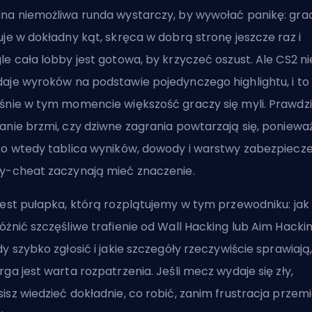
na niemożliwa runda wystarczy, by wywołać panikę: gra
uje w dokładny kąt, skręca w dobrą stronę jeszcze raz i
le cała lobby jest gotowa, by krzyczeć oszust. Ale CS2 ni
aje wyroków na podstawie pojedynczego highlightu, i to
śnie w tym momencie większość graczy się myli. Prawdz
anie brzmi, czy dziwne zagrania powtarzają się, poniewa
ko wtedy tablica wyników, dowody i warstwy zabezpiecz
y-cheat zaczynają mieć znaczenie.
jest pułapka, którą rozplątujemy w tym przewodniku: jak
óżnić szczęśliwe trafienie od Wall Hacking lub Aim Hackin
dy szybko zgłosić i jakie szczegóły rzeczywiście sprawiają,
rga jest warta rozpatrzenia. Jeśli mecz wydaje się zły,
isz wiedzieć dokładnie, co robić, zanim frustracja przemi