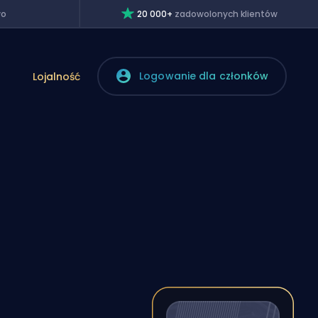
wo
20 000+
zadowolonych klientów
Logowanie dla członków
Lojalność