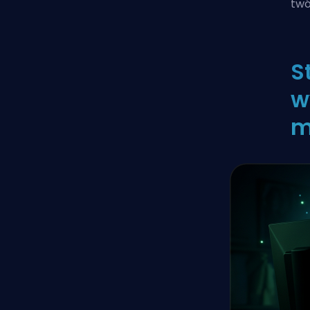
twó
S
w
m