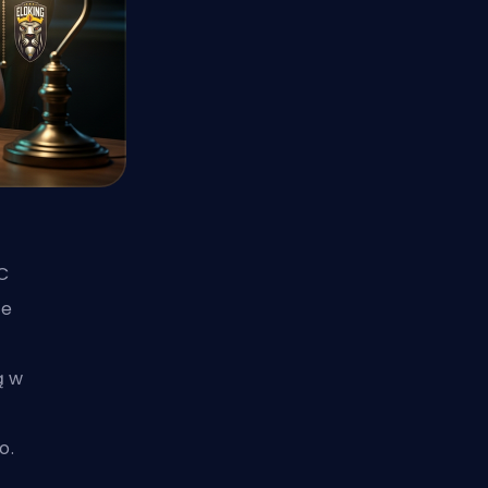
C
ce
ą w
o.