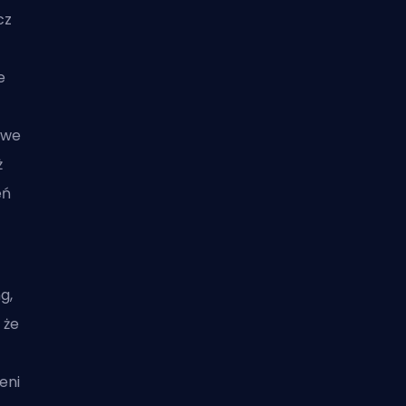
cz
e
iwe
ż
eń
g,
 że
eni