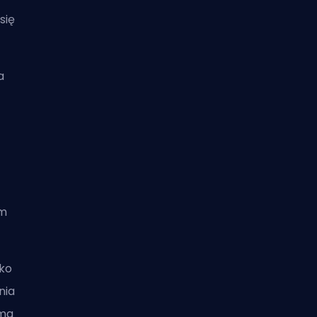
się
a
ym
lko
nia
 ma