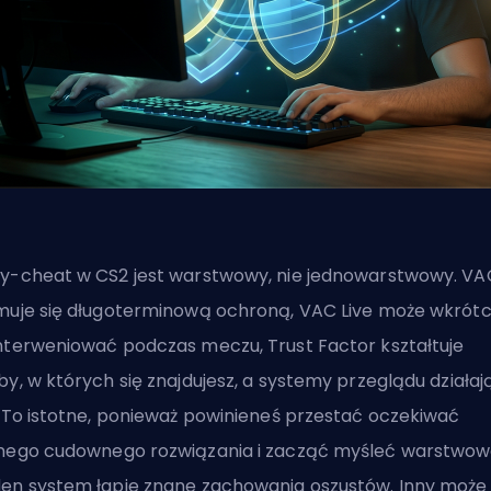
y-cheat w CS2 jest warstwowy, nie jednowarstwowy. VA
muje się długoterminową ochroną, VAC Live może wkrót
nterweniować podczas meczu, Trust Factor kształtuje
by, w których się znajdujesz, a systemy przeglądu działaj
. To istotne, ponieważ powinieneś przestać oczekiwać
nego cudownego rozwiązania i zacząć myśleć warstwow
en system łapie znane zachowania oszustów. Inny może