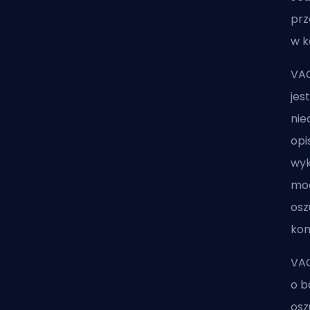
prz
w k
VAC
jes
nie
opi
wyk
mod
osz
kon
VAC
o b
osz