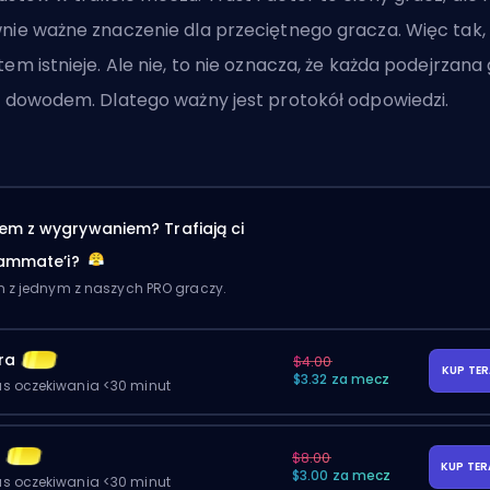
nie ważne znaczenie dla przeciętnego gracza. Więc tak,
tem istnieje. Ale nie, to nie oznacza, że każda podejrzana
t dowodem. Dlatego ważny jest protokół odpowiedzi.
em z wygrywaniem? Trafiają ci
eammate’i?
m z jednym z naszych PRO graczy.
ra
$4.00
KUP TE
$3.32 za mecz
as oczekiwania <30 minut
y
$8.00
KUP TE
$3.00 za mecz
as oczekiwania <30 minut