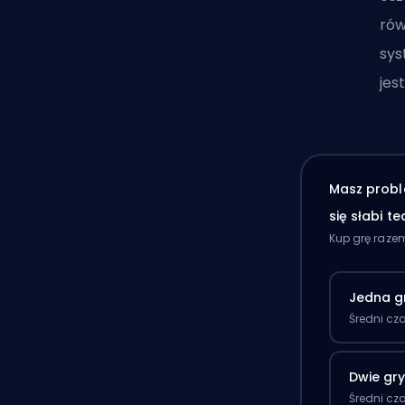
rów
sys
jes
Masz probl
się słabi t
Kup grę raze
Jedna g
Średni cz
Dwie gr
Średni cz