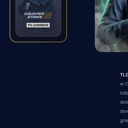
TL;
w C
tab
doł
dow
gri