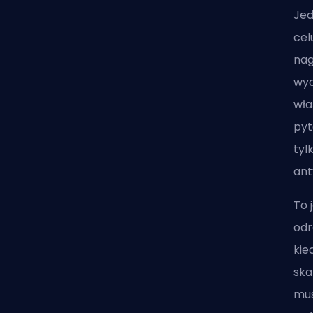
Jed
cel
nag
wyd
wła
pyt
tyl
ant
To 
odr
kie
ska
mus