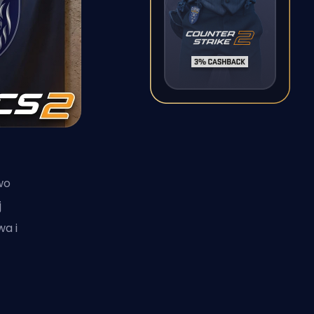
wo
j
wa i