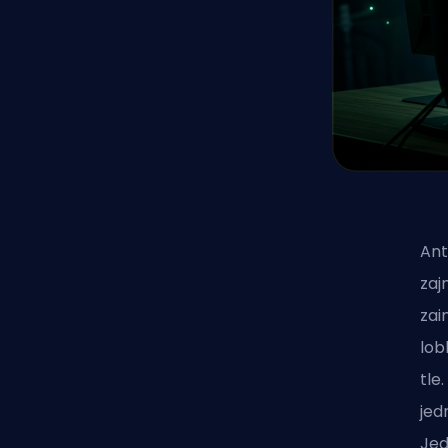
Ant
zaj
zai
lob
tle
jed
Jed