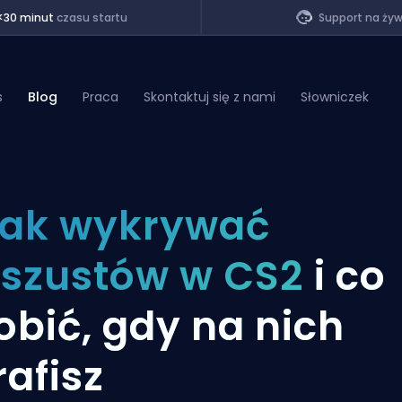
<30 minut
czasu startu
Support na ży
s
Blog
Praca
Skontaktuj się z nami
Słowniczek
of Legends
ak wykrywać
t
szustów w CS2
i co
obić, gdy na nich
rafisz