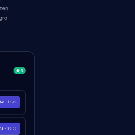
 ten
 gra
RAZ
- $3.32
RAZ
- $6.00