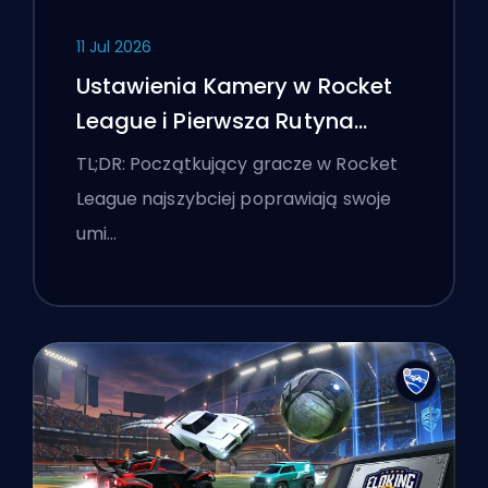
11 Jul 2026
Ustawienia Kamery w Rocket
League i Pierwsza Rutyna
Treningowa
TL;DR: Początkujący gracze w Rocket
League najszybciej poprawiają swoje
umi…