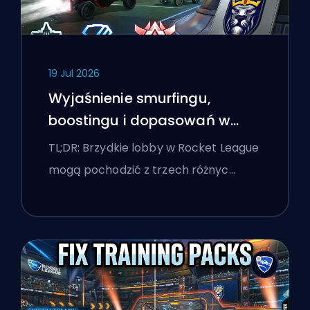
19 Jul 2026
Wyjaśnienie smurfingu,
boostingu i dopasowań w
Rocket League
TL;DR: Brzydkie lobby w Rocket League
mogą pochodzić z trzech różnyc…