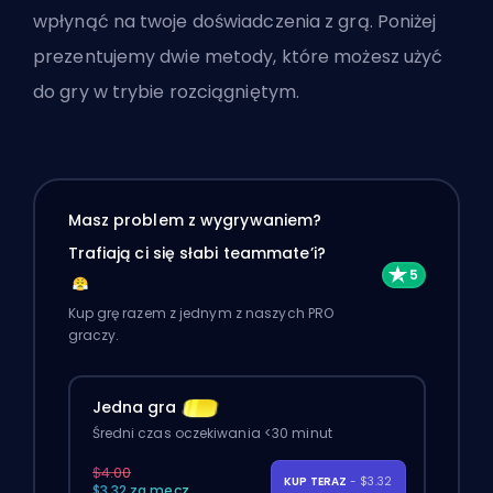
wpłynąć na twoje doświadczenia z grą. Poniżej
prezentujemy dwie metody, które możesz użyć
do gry w trybie rozciągniętym.
Masz problem z wygrywaniem?
Trafiają ci się słabi teammate’i?
Kup grę razem z jednym z naszych PRO
graczy.
Jedna gra
Średni czas oczekiwania <30 minut
$4.00
KUP TERAZ
- $3.32
$3.32 za mecz