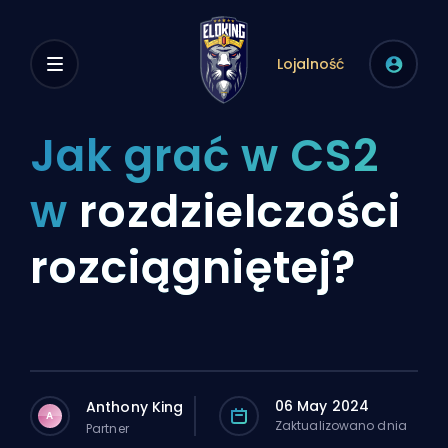
Lojalność
Jak grać w CS2
w
rozdzielczości
rozciągniętej?
06 May 2024
Anthony King
A
Zaktualizowano dnia
Partner