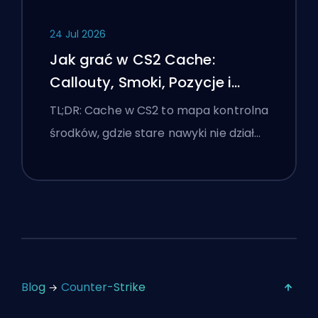
24 Jul 2026
Jak grać w CS2 Cache:
Callouty, Smoki, Pozycje i
Wskazówki Premier
TL;DR: Cache w CS2 to mapa kontrolna
środków, gdzie stare nawyki nie dział…
Blog
Counter-Strike