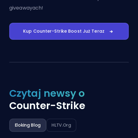
giveawayach!
Kup Counter-Strike Boost Już Teraz
Czytaj newsy o
Counter-Strike
Eloking Blog
HLTV.org