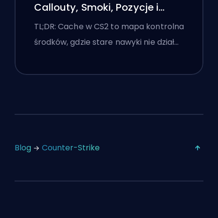
Callouty, Smoki, Pozycje i
Wskazówki Premier
TL;DR: Cache w CS2 to mapa kontrolna
środków, gdzie stare nawyki nie dział…
Blog
Counter-Strike