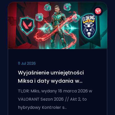
11 Jul 2026
Wyjaśnienie umiejętności
Miksa i daty wydania w
VALORANT
TL;DR: Miks, wydany 18 marca 2026 w
VALORANT Sezon 2026 // Akt 2, to
hybrydowy Kontroler s…