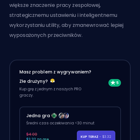
większe znaczenie pracy zespołowej,
strategicznemu ustawieniu i inteligentnemu
wykorzystaniu utility, aby zmanewrować lepiej
wyposażonych przeciwników.
Masz problem z wygrywaniem?
Złe drużyny?
Kup grę z jednym z naszych PRO
graczy.
Jedna gra
Średni czas oczekiwania <30 minut
$4.00
KUP TERAZ
- $3.32
$3.32 za grę