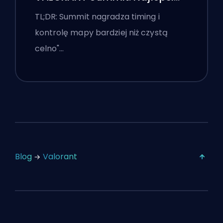
agenci, wezwania i smoki
TL;DR: Summit nagradza timing i
kontrolę mapy bardziej niż czystą
celno"…
Blog
Valorant