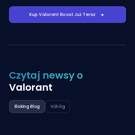
Kup Valorant Boost Już Teraz
Czytaj newsy o
Valorant
Eloking Blog
VLR.gg