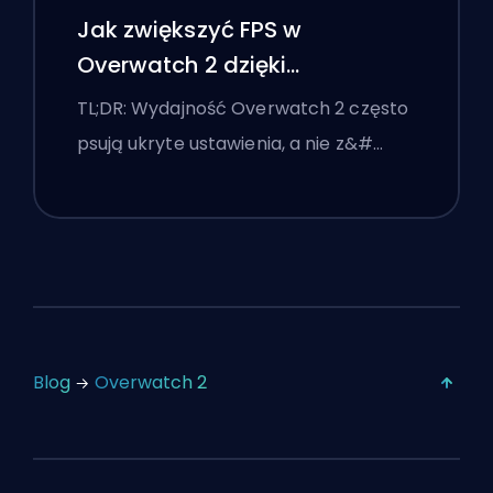
Jak zwiększyć FPS w
Overwatch 2 dzięki
najlepszym ustawieniom
TL;DR: Wydajność Overwatch 2 często
psują ukryte ustawienia, a nie z&#…
Blog
Overwatch 2