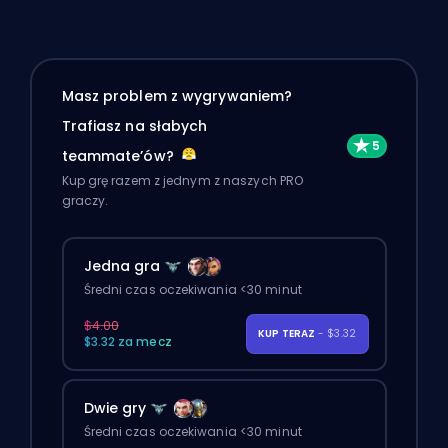
Masz problem z wygrywaniem?
Trafiasz na słabych
teammate’ów?
Kup grę razem z jednym z naszych PRO
graczy.
Jedna gra
Średni czas oczekiwania <30 minut
$4.00
KUP TERAZ
- $3.32
$3.32 za mecz
Dwie gry
Średni czas oczekiwania <30 minut