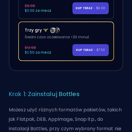
$8.00
KUP TERAZ
- $6.00
$3.00 za mecz
Trzy gry
Średni czas oczekiwania <30 minut
$12.00
KUP TERAZ
- $7.50
$2.50 za mecz
Krok 1: Zainstaluj Bottles
Możesz użyć różnych formatów pakietów, takich
jak Flatpak, DEB, AppImage, Snap itp., do
instalacji Bottles, przy czym wybrany format nie