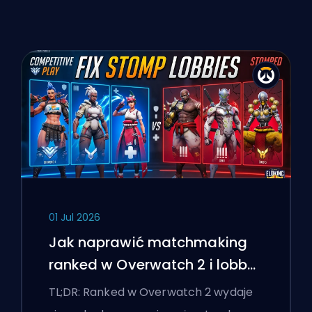
01 Jul 2026
Jak naprawić matchmaking
ranked w Overwatch 2 i lobby
'stomp'
TL;DR: Ranked w Overwatch 2 wydaje