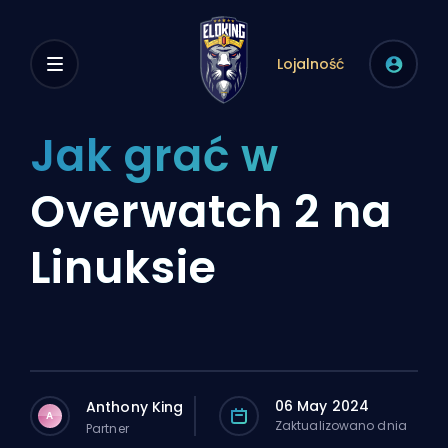
Lojalność
Jak grać w
Overwatch 2 na
Linuksie
06 May 2024
Anthony King
A
Zaktualizowano dnia
Partner