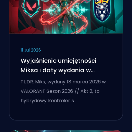
11 Jul 2026
Wyjaśnienie umiejętności
Miksa i daty wydania w
VALORANT
TL;DR: Miks, wydany 18 marca 2026 w
VALORANT Sezon 2026 // Akt 2, to
hybrydowy Kontroler s…