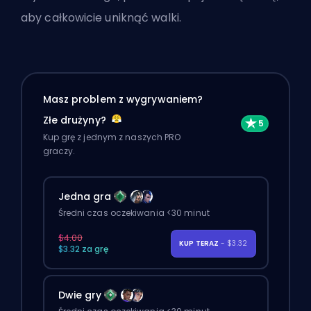
aby całkowicie uniknąć walki.
Masz problem z wygrywaniem?
Złe drużyny?
Kup grę z jednym z naszych PRO
graczy.
Jedna gra
Średni czas oczekiwania <30 minut
$4.00
KUP TERAZ
- $3.32
$3.32 za grę
Dwie gry