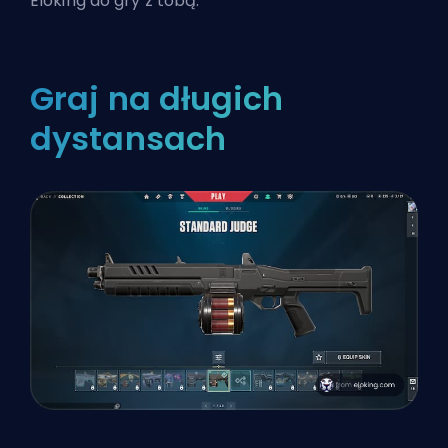
Eloking
do gry z tobą.
Graj na długich
dystansach