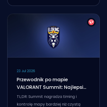
23 Jul 2026
Przewodnik po mapie
VALORANT Summit: Najlepsi
agenci, wezwania i smoki
TL;DR: Summit nagradza timing i
kontrolę mapy bardziej niż czystą