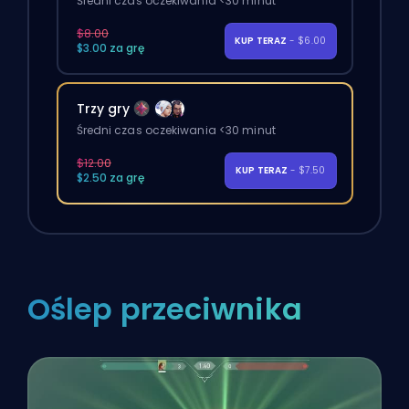
Średni czas oczekiwania <30 minut
$8.00
KUP TERAZ
- $6.00
$3.00 za grę
Trzy gry
Średni czas oczekiwania <30 minut
$12.00
KUP TERAZ
- $7.50
$2.50 za grę
Oślep przeciwnika