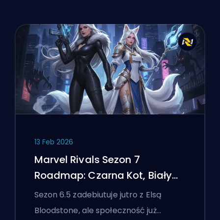
13 Feb 2026
Marvel Rivals Sezon 7
Roadmap: Czarna Kot, Biały
Lis i Wydarzenie Monsters
Sezon 6.5 zadebiutuje jutro z Elsą
Take Manhattan
Bloodstone, ale społeczność już…