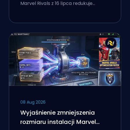
Konkurencyjne Po Łatce z 16
Marvel Rivals z 16 lipca redukuje…
Lipca
08 Aug 2026
Wyjaśnienie zmniejszenia
rozmiaru instalacji Marvel