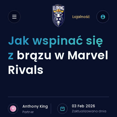
Lojalność
Jak wspinać się
z
brązu w Marvel
Rivals
03 Feb 2026
Anthony King
A
Zaktualizowano dnia
Partner