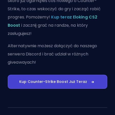
Skoro już ogarnąłeś coś nowego o Counter-
Strike, to czas wskoczyć do gry i zacząć robić
progres. Pomożemy!
Kup teraz Eloking CS2
Boost
i zacznij grać na randze, na który
zasługujesz!
Alternatywnie możesz
dołączyć do naszego
serwera Discord
i brać udział w różnych
giveawayach!
Kup Counter-Strike Boost Już Teraz