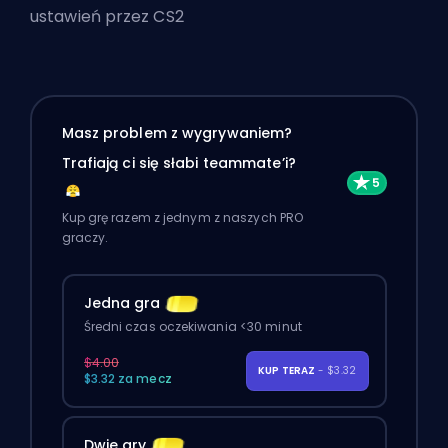
ustawień przez CS2
Masz problem z wygrywaniem?
Trafiają ci się słabi teammate’i?
Kup grę razem z jednym z naszych PRO
graczy.
Jedna gra
Średni czas oczekiwania <30 minut
$4.00
KUP TERAZ
- $3.32
$3.32 za mecz
Dwie gry