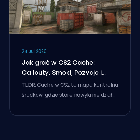
24 Jul 2026
Jak grać w CS2 Cache:
Callouty, Smoki, Pozycje i
Wskazówki Premier
TL;DR: Cache w CS2 to mapa kontrolna
środków, gdzie stare nawyki nie dział…